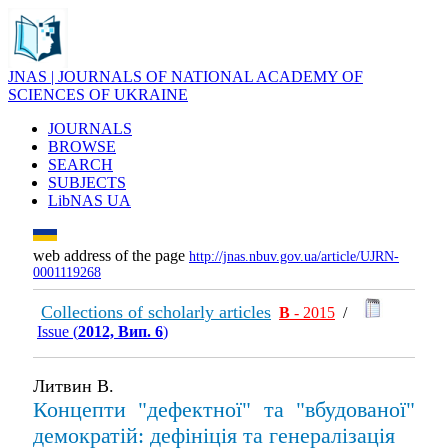
JNAS | JOURNALS OF NATIONAL ACADEMY OF
SCIENCES OF UKRAINE
JOURNALS
BROWSE
SEARCH
SUBJECTS
LibNAS UA
web address of the page
http://jnas.nbuv.gov.ua/article/UJRN-
0001119268
Collections of scholarly articles
В
- 2015
/
Issue (
2012, Вип. 6
)
Литвин В.
Концепти "дефектної" та "вбудованої"
демократій: дефініція та генералізація