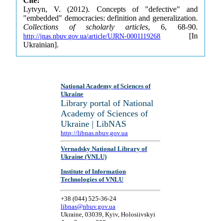
Cite:
Lytvyn, V. (2012). Concepts of "defective" and
"embedded" democracies: definition and generalization.
Collections of scholarly articles
, 6, 68-90.
[In
http://jnas.nbuv.gov.ua/article/UJRN-0001119268
Ukrainian].
National Academy of Sciences of
Ukraine
Library portal of National
Academy of Sciences of
Ukraine | LibNAS
http://libnas.nbuv.gov.ua
Vernadsky National Library of
Ukraine (VNLU)
Institute of Information
Technologies of VNLU
+38 (044) 525-36-24
libnas@nbuv.gov.ua
Ukraine, 03039, Kyiv, Holosiivskyi