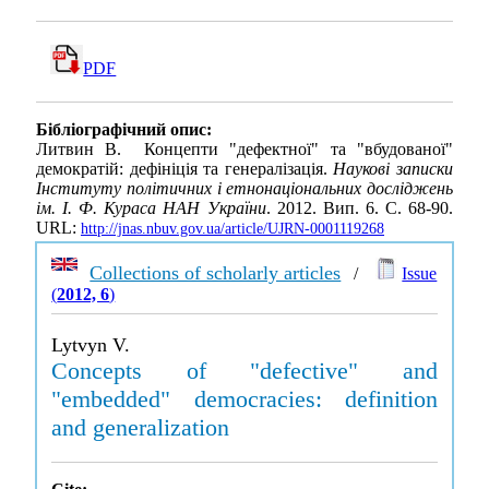
PDF
Бібліографічний опис:
Литвин В. Концепти "дефектної" та "вбудованої"
демократій: дефініція та генералізація.
Наукові записки
Інституту політичних і етнонаціональних досліджень
ім. І. Ф. Кураса НАН України
. 2012. Вип. 6. С. 68-90.
URL:
http://jnas.nbuv.gov.ua/article/UJRN-0001119268
Collections of scholarly articles
/
Issue
(
2012, 6
)
Lytvyn V.
Concepts of "defective" and
"embedded" democracies: definition
and generalization