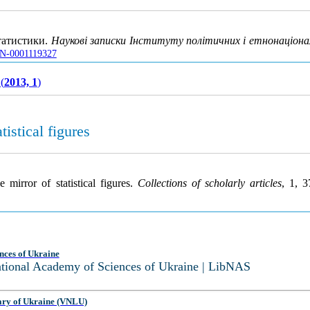
татистики.
Наукові записки Інституту політичних і етнонаціона
JRN-0001119327
(
2013, 1
)
tistical figures
mirror of statistical figures.
Collections of scholarly articles
, 1, 
nces of Ukraine
National Academy of Sciences of Ukraine | LibNAS
ary of Ukraine (VNLU)