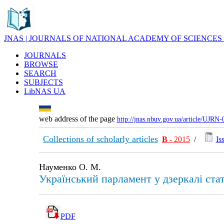
JNAS | JOURNALS OF NATIONAL ACADEMY OF SCIENCES
JOURNALS
BROWSE
SEARCH
SUBJECTS
LibNAS UA
web address of the page
http://jnas.nbuv.gov.ua/article/UJRN
Collections of scholarly articles
В
- 2015
/
Is
Науменко О. М.
Український парламент у дзеркалі ста
PDF