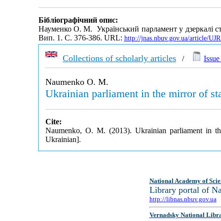
Бібліографічний опис:
Науменко О. М. Український парламент у дзеркалі с
Вип. 1. С. 376-386. URL:
http://jnas.nbuv.gov.ua/article/U
Collections of scholarly articles
/
Issue 
Naumenko O. M.
Ukrainian parliament in the mirror of sta
Cite:
Naumenko, O. M. (2013). Ukrainian parliament in the 
Ukrainian].
National Academy of Scie
Library portal of 
http://libnas.nbuv.gov.ua
Vernadsky National Libr