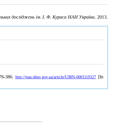
льних досліджень ім. І. Ф. Кураса НАН України
. 2013.
376-386.
[In
http://jnas.nbuv.gov.ua/article/UJRN-0001119327