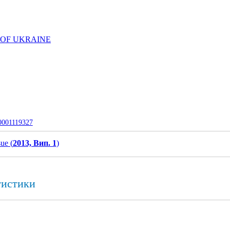
 OF UKRAINE
-0001119327
sue (
2013, Вип. 1
)
тистики