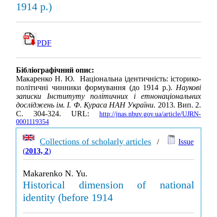
1914 р.)
PDF
Бібліографічний опис:
Макаренко Н. Ю. Національна ідентичність: історико-
політичні чинники формування (до 1914 р.).
Наукові
записки Інституту політичних і етнонаціональних
досліджень ім. І. Ф. Кураса НАН України
. 2013. Вип. 2.
С. 304-324. URL:
http://jnas.nbuv.gov.ua/article/UJRN-
0001119354
Collections of scholarly articles
/
Issue
(
2013, 2
)
Makarenko N. Yu.
Historical dimension of national
identity (before 1914