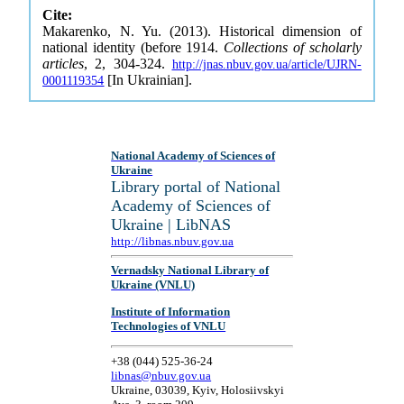
Cite:
Makarenko, N. Yu. (2013). Historical dimension of
national identity (before 1914.
Collections of scholarly
articles
, 2, 304-324.
http://jnas.nbuv.gov.ua/article/UJRN-
[In Ukrainian].
0001119354
National Academy of Sciences of
Ukraine
Library portal of National
Academy of Sciences of
Ukraine | LibNAS
http://libnas.nbuv.gov.ua
Vernadsky National Library of
Ukraine (VNLU)
Institute of Information
Technologies of VNLU
+38 (044) 525-36-24
libnas@nbuv.gov.ua
Ukraine, 03039, Kyiv, Holosiivskyi