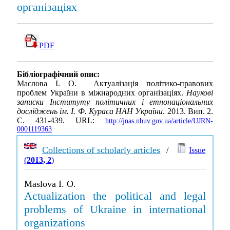
організаціях
PDF
Бібліографічний опис:
Маслова І. О. Актуалізація політико-правових
проблем України в міжнародних організаціях.
Наукові
записки Інституту політичних і етнонаціональних
досліджень ім. І. Ф. Кураса НАН України
. 2013. Вип. 2.
С. 431-439. URL:
http://jnas.nbuv.gov.ua/article/UJRN-
0001119363
Collections of scholarly articles
/
Issue
(
2013, 2
)
Maslova I. O.
Actualization the political and legal
problems of Ukraine in international
organizations