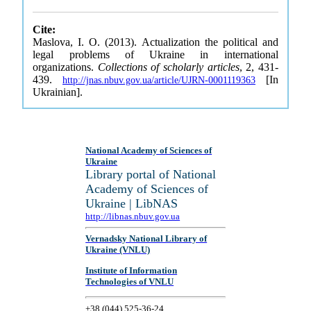
Cite:
Maslova, I. O. (2013). Actualization the political and
legal problems of Ukraine in international
organizations.
Collections of scholarly articles
, 2, 431-
439.
[In
http://jnas.nbuv.gov.ua/article/UJRN-0001119363
Ukrainian].
National Academy of Sciences of
Ukraine
Library portal of National
Academy of Sciences of
Ukraine | LibNAS
http://libnas.nbuv.gov.ua
Vernadsky National Library of
Ukraine (VNLU)
Institute of Information
Technologies of VNLU
+38 (044) 525-36-24