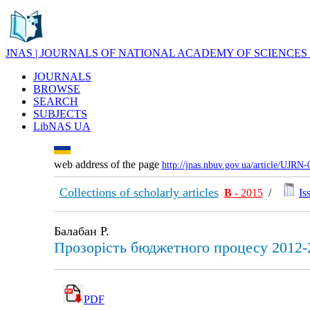
JNAS | JOURNALS OF NATIONAL ACADEMY OF SCIENCES
JOURNALS
BROWSE
SEARCH
SUBJECTS
LibNAS UA
web address of the page
http://jnas.nbuv.gov.ua/article/UJRN
Collections of scholarly articles
В
- 2015
/
Is
Балабан Р.
Прозорість бюджетного процесу 2012-2
PDF