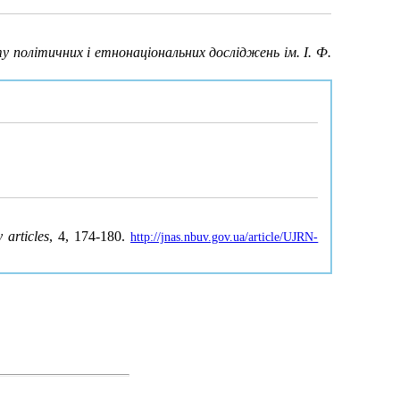
у політичних і етнонаціональних досліджень ім. І. Ф.
 articles
, 4, 174-180.
http://jnas.nbuv.gov.ua/article/UJRN-