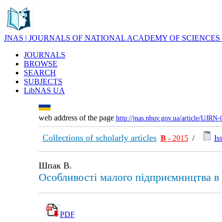
JNAS | JOURNALS OF NATIONAL ACADEMY OF SCIENCES
JOURNALS
BROWSE
SEARCH
SUBJECTS
LibNAS UA
web address of the page
http://jnas.nbuv.gov.ua/article/UJRN
Collections of scholarly articles
В
- 2015
/
Is
Шпак В.
Особливості малого підприємництва в У
PDF