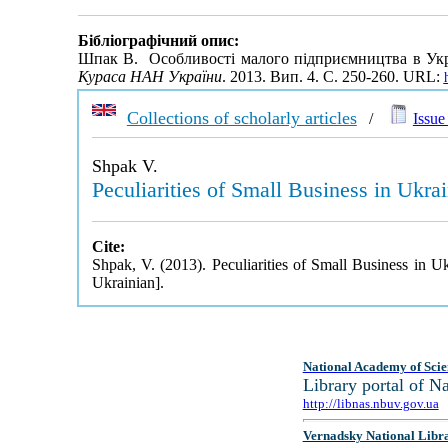
Бібліографічний опис:
Шпак В. Особливості малого підприємництва в Укра
Кураса НАН України
. 2013. Вип. 4. С. 250-260. URL:
Collections of scholarly articles
/
Issue 
Shpak V.
Peculiarities of Small Business in Ukr
Cite:
Shpak, V. (2013). Peculiarities of Small Business in 
Ukrainian].
National Academy of Scie
Library portal of 
http://libnas.nbuv.gov.ua
Vernadsky National Libr