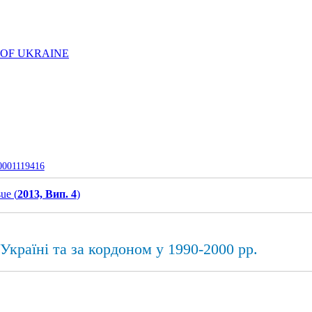
 OF UKRAINE
-0001119416
sue (
2013, Вип. 4
)
країні та за кордоном у 1990-2000 рр.