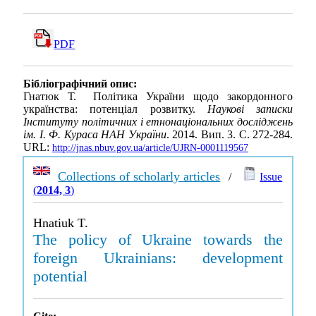
PDF
Бібліографічний опис:
Гнатюк Т. Політика України щодо закордонного
українства: потенціал розвитку.
Наукові записки
Інституту політичних і етнонаціональних досліджень
ім. І. Ф. Кураса НАН України
. 2014. Вип. 3. С. 272-284.
URL:
http://jnas.nbuv.gov.ua/article/UJRN-0001119567
Collections of scholarly articles
/
Issue
(
2014, 3
)
Hnatiuk T.
The policy of Ukraine towards the
foreign Ukrainians: development
potential