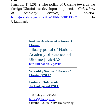
Cite:
Hnatiuk, T. (2014). The policy of Ukraine towards the
foreign Ukrainians: development potential.
Collections
of scholarly articles
, 3, 272-284.
[In
http://jnas.nbuv.gov.ua/article/UJRN-0001119567
Ukrainian].
National Academy of Sciences of
Ukraine
Library portal of National
Academy of Sciences of
Ukraine | LibNAS
http://libnas.nbuv.gov.ua
Vernadsky National Library of
Ukraine (VNLU)
Institute of Information
Technologies of VNLU
+38 (044) 525-36-24
libnas@nbuv.gov.ua
Ukraine, 03039, Kyiv, Holosiivskyi