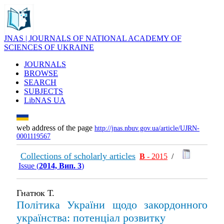
JNAS | JOURNALS OF NATIONAL ACADEMY OF
SCIENCES OF UKRAINE
JOURNALS
BROWSE
SEARCH
SUBJECTS
LibNAS UA
web address of the page
http://jnas.nbuv.gov.ua/article/UJRN-
0001119567
Collections of scholarly articles
В
- 2015
/
Issue (
2014, Вип. 3
)
Гнатюк Т.
Політика України щодо закордонного
українства: потенціал розвитку