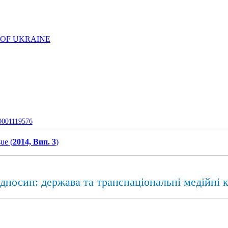
 OF UKRAINE
-0001119576
sue (
2014, Вип. 3
)
дносин: держава та транснаціональні медійні к