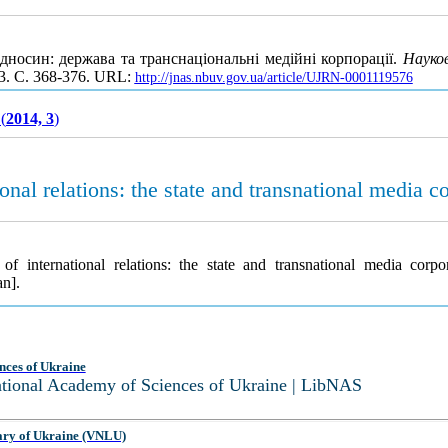
дносин: держава та транснаціональні медійні корпорації.
Науко
 3. С. 368-376. URL:
http://jnas.nbuv.gov.ua/article/UJRN-0001119576
(
2014, 3
)
ional relations: the state and transnational media c
f international relations: the state and transnational media corpo
an].
nces of Ukraine
National Academy of Sciences of Ukraine | LibNAS
ary of Ukraine (VNLU)