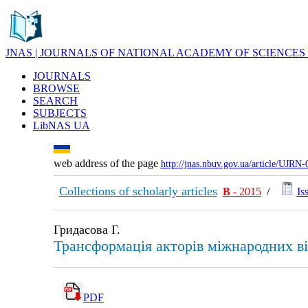
JNAS | JOURNALS OF NATIONAL ACADEMY OF SCIENCES
JOURNALS
BROWSE
SEARCH
SUBJECTS
LibNAS UA
web address of the page
http://jnas.nbuv.gov.ua/article/UJRN
Collections of scholarly articles
В
- 2015
/
Is
Гридасова Г.
Трансформація акторів міжнародних ві
PDF