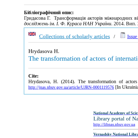
Бібліографічний опис:
Гридасова Г. Трансформація акторів міжнародних ві
досліджень ім. І. Ф. Кураса НАН України
. 2014. Вип.
Collections of scholarly articles
/
Issue 
Hrydasova H.
The transformation of actors of internat
Cite:
Hrydasova, H. (2014). The transformation of actors o
[In Ukraini
http://jnas.nbuv.gov.ua/article/UJRN-0001119576
National Academy of Scie
Library portal of 
http://libnas.nbuv.gov.ua
Vernadsky National Libr