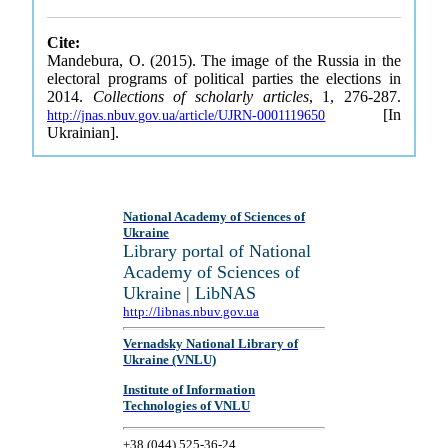
Cite:
Mandebura, O. (2015). The image of the Russia in the
electoral programs of political parties the elections in
2014.
Collections of scholarly articles
, 1, 276-287.
[In
http://jnas.nbuv.gov.ua/article/UJRN-0001119650
Ukrainian].
National Academy of Sciences of
Ukraine
Library portal of National
Academy of Sciences of
Ukraine | LibNAS
http://libnas.nbuv.gov.ua
Vernadsky National Library of
Ukraine (VNLU)
Institute of Information
Technologies of VNLU
+38 (044) 525-36-24