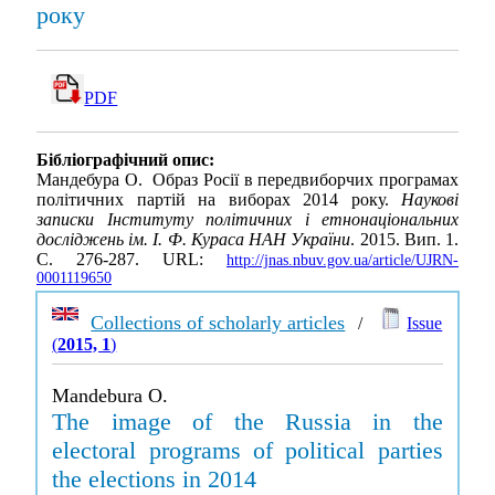
року
PDF
Бібліографічний опис:
Мандебура О. Образ Росії в передвиборчих програмах
політичних партій на виборах 2014 року.
Наукові
записки Інституту політичних і етнонаціональних
досліджень ім. І. Ф. Кураса НАН України
. 2015. Вип. 1.
С. 276-287. URL:
http://jnas.nbuv.gov.ua/article/UJRN-
0001119650
Collections of scholarly articles
/
Issue
(
2015, 1
)
Mandebura O.
The image of the Russia in the
electoral programs of political parties
the elections in 2014