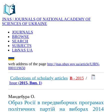
JNAS | JOURNALS OF NATIONAL ACADEMY OF
SCIENCES OF UKRAINE
JOURNALS
BROWSE
SEARCH
SUBJECTS
LibNAS UA
web address of the page
http://jnas.nbuv.gov.ua/article/UJRN-
0001119650
Collections of scholarly articles
В
- 2015
/
Issue (
2015, Вип. 1
)
Мандебура О.
Образ Росії в передвиборчих програмах
політичних партій на виборах 2014