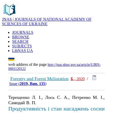
JNAS | JOURNALS OF NATIONAL ACADEMY OF
SCIENCES OF UKRAINE
JOURNALS
BROWSE
SEARCH
SUBJECTS
LibNAS UA
web address of the page
http://jnas.nbuv.gov.ua/article/UJRN-
0001120122
Forestry and Forest Melioration
Б
- 2020
/
Issue (
2019, Вип. 135
)
Терещенко Л. І., Лось С. А., Петренко М. І.,
Самодай В. П.
Продуктивність і стан насаджень cосни