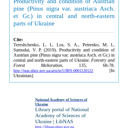
Productivity and condition of Austrian
pine (Pinus nigra var. austriaca Asch.
et Gr.) in central and north-eastern
parts of Ukraine
Cite:
Tereshchenko, L. I., Los, S. A., Petrenko, M. I.,
Samodai, V. P. (2019). Productivity and condition of
Austrian pine (Pinus nigra var. austriaca Asch. et Gr.) in
central and north-eastern parts of Ukraine.
Forestry and
Forest Melioration
, 135, 68-78.
[In
http://jnas.nbuv.gov.ua/article/UJRN-0001120122
Ukrainian].
National Academy of Sciences of
Ukraine
Library portal of National
Academy of Sciences of
Ukraine | LibNAS
http://libnas.nbuv.gov.ua