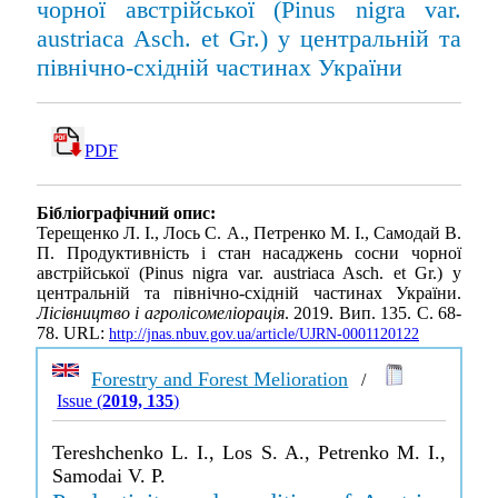
чорної австрійської (Pinus nigra var.
austriaca Asch. et Gr.) у центральній та
північно-східній частинах України
PDF
Бібліографічний опис:
Терещенко Л. І., Лось С. А., Петренко М. І., Самодай В.
П. Продуктивність і стан насаджень cосни чорної
австрійської (Pinus nigra var. austriaca Asch. et Gr.) у
центральній та північно-східній частинах України.
Лісівництво і агролісомеліорація
. 2019. Вип. 135. С. 68-
78. URL:
http://jnas.nbuv.gov.ua/article/UJRN-0001120122
Forestry and Forest Melioration
/
Issue (
2019, 135
)
Tereshchenko L. I., Los S. A., Petrenko M. I.,
Samodai V. P.