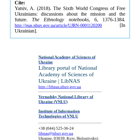
Cite:
Yatsiv, A. (2018). The Sixth World Congress of Free
Ukrainians: discussions about the mission and the
future.
The Ethnology notebooks
, 6, 1376-1384.
[In
http://jnas.nbuv.gov.ua/article/UJRN-0001120200
Ukrainian].
National Academy of Sciences of
Ukraine
Library portal of National
Academy of Sciences of
Ukraine | LibNAS
http://libnas.nbuv.gov.ua
Vernadsky National Library of
Ukraine (VNLU)
Institute of Information
Technologies of VNLU
+38 (044) 525-36-24
libnas@nbuv.gov.ua
Ukraine, 03039, Kyiv, Holosiivskyi