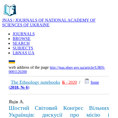
JNAS | JOURNALS OF NATIONAL ACADEMY OF
SCIENCES OF UKRAINE
JOURNALS
BROWSE
SEARCH
SUBJECTS
LibNAS UA
web address of the page
http://jnas.nbuv.gov.ua/article/UJRN-
0001120200
The Ethnology notebooks
Б
- 2020
/
Issue
(
2018, № 6
)
Яців А.
Шостий Світовий Конґрес Вільних
Українців: дискусії про місію і