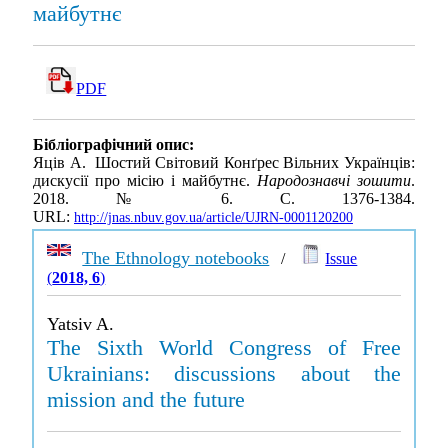
майбутнє
PDF
Бібліографічний опис:
Яців А. Шостий Світовий Конґрес Вільних Українців:
дискусії про місію і майбутнє.
Народознавчі зошити
.
2018. № 6. С. 1376-1384.
URL:
http://jnas.nbuv.gov.ua/article/UJRN-0001120200
The Ethnology notebooks
/
Issue
(
2018, 6
)
Yatsiv A.
The Sixth World Congress of Free
Ukrainians: discussions about the
mission and the future