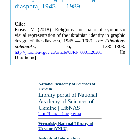
diaspora, 1945 — 1989
Cite:
Kosiv, V. (2018). Religious and national symbolsin
visual representation of the ukrainian identity in graphic
design of the diaspora, 1945 — 1989.
The Ethnology
notebooks
, 6, 1385-1393.
[In
http://jnas.nbuv.gov.ua/article/UJRN-0001120201
Ukrainian].
National Academy of Sciences of
Ukraine
Library portal of National
Academy of Sciences of
Ukraine | LibNAS
http://libnas.nbuv.gov.ua
Vernadsky National Library of
Ukraine (VNLU)
Institute of Information