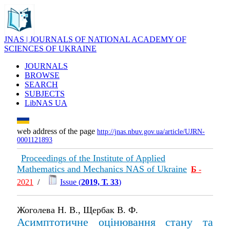
JNAS | JOURNALS OF NATIONAL ACADEMY OF
SCIENCES OF UKRAINE
JOURNALS
BROWSE
SEARCH
SUBJECTS
LibNAS UA
web address of the page
http://jnas.nbuv.gov.ua/article/UJRN-
0001121893
Proceedings of the Institute of Applied
Mathematics and Mechanics NAS of Ukraine
Б
-
2021
/
Issue (
2019, Т. 33
)
Жоголева Н. В., Щербак В. Ф.
Асимптотичне оцінювання стану та