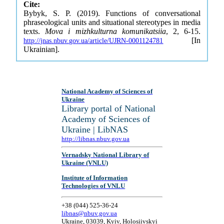
Cite:
Bybyk, S. P. (2019). Functions of conversational
phraseological units and situational stereotypes in media
texts.
Mova i mizhkulturna komunikatsiia
, 2, 6-15.
[In
http://jnas.nbuv.gov.ua/article/UJRN-0001124781
Ukrainian].
National Academy of Sciences of
Ukraine
Library portal of National
Academy of Sciences of
Ukraine | LibNAS
http://libnas.nbuv.gov.ua
Vernadsky National Library of
Ukraine (VNLU)
Institute of Information
Technologies of VNLU
+38 (044) 525-36-24
libnas@nbuv.gov.ua
Ukraine, 03039, Kyiv, Holosiivskyi