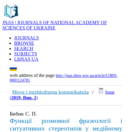
JNAS | JOURNALS OF NATIONAL ACADEMY OF
SCIENCES OF UKRAINE
JOURNALS
BROWSE
SEARCH
SUBJECTS
LibNAS UA
web address of the page
http://jnas.nbuv.gov.ua/article/UJRN-
0001124781
Mova i mizhkulturna komunikatsiia
/
Issue
(
2019, Вип. 2
)
Бибик С. П.
Функції розмовної фразеології і
ситуативних стереотипів у медійному