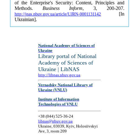
of the Enterprise's Security: Content, Principles and
Methods.
Business Inform
, 3, 200-207.
[In
http://jnas.nbuv.gov.ua/article/UJRN-0001131142
Ukrainian].
National Academy of Sciences of
Ukraine
Library portal of National
Academy of Sciences of
Ukraine | LibNAS
http://libnas.nbuv.gov.ua
Vernadsky National Library of
Ukraine (VNLU)
Institute of Information
Technologies of VNLU
+38 (044) 525-36-24
libnas@nbuv.gov.ua
Ukraine, 03039, Kyiv, Holosiivskyi
Ave, 3, room 209