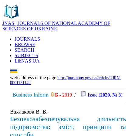
JNAS | JOURNALS OF NATIONAL ACADEMY OF
SCIENCES OF UKRAINE
JOURNALS
BROWSE
SEARCH
SUBJECTS
LibNAS UA
web address of the page
http://jnas.nbuv.gov.ua/article/UJRN-
0001131142
Business Inform
Б
- 2019
/
Issue (
2020, № 3
)
Вахлакова В. В.
Безпекозабезпечувальна діяльність
підприємства: зміст, принципи та
способи