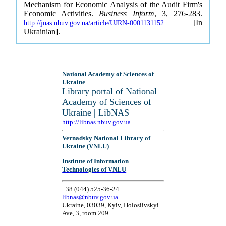
Mechanism for Economic Analysis of the Audit Firm's
Economic Activities.
Business Inform
, 3, 276-283.
[In
http://jnas.nbuv.gov.ua/article/UJRN-0001131152
Ukrainian].
National Academy of Sciences of
Ukraine
Library portal of National
Academy of Sciences of
Ukraine | LibNAS
http://libnas.nbuv.gov.ua
Vernadsky National Library of
Ukraine (VNLU)
Institute of Information
Technologies of VNLU
+38 (044) 525-36-24
libnas@nbuv.gov.ua
Ukraine, 03039, Kyiv, Holosiivskyi
Ave, 3, room 209