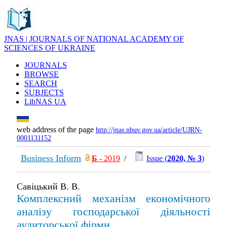
JNAS | JOURNALS OF NATIONAL ACADEMY OF
SCIENCES OF UKRAINE
JOURNALS
BROWSE
SEARCH
SUBJECTS
LibNAS UA
web address of the page
http://jnas.nbuv.gov.ua/article/UJRN-
0001131152
Business Inform
Б
- 2019
/
Issue (
2020, № 3
)
Савіцький В. В.
Комплексний механізм економічного
аналізу господарської діяльності
аудиторської фірми