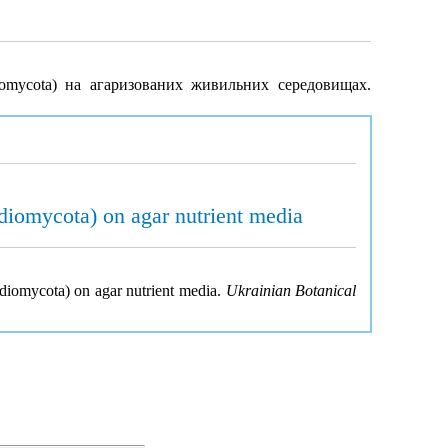
idiomycota) на агаризованих живильних середовищах.
idiomycota) on agar nutrient media
sidiomycota) on agar nutrient media.
Ukrainian Botanical