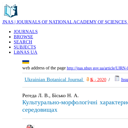
JNAS | JOURNALS OF NATIONAL ACADEMY OF SCIENCES
JOURNALS
BROWSE
SEARCH
SUBJECTS
LibNAS UA
web address of the page
http://jnas.nbuv.gov.ua/article/UJRN
Ukrainian Botanical Journal
Б
- 2020
/
Issu
Регеда Л. В., Бісько Н. А.
Культурально-морфологічні характерис
середовищах