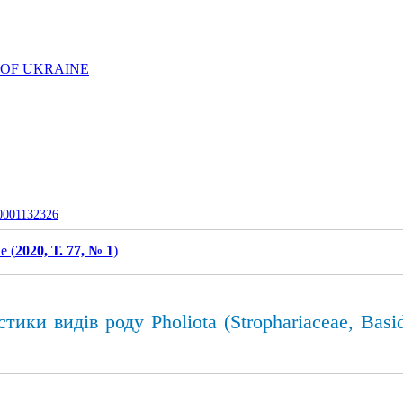
 OF UKRAINE
-0001132326
e (
2020, Т. 77, № 1
)
тики видів роду Pholiota (Strophariaceae, Bas