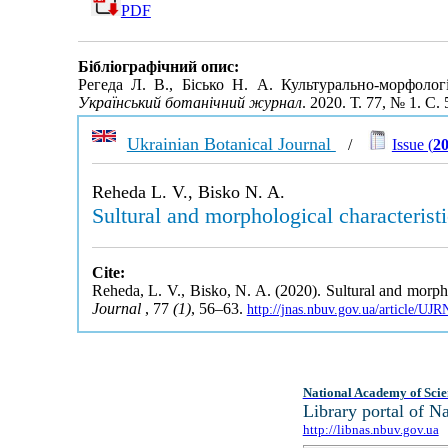
PDF
Бібліографічний опис:
Регеда Л. В., Бісько Н. А. Культурально-морфологі
Український ботанічний журнал
. 2020. Т. 77, № 1. С
Ukrainian Botanical Journal
/
Issue (
20
Reheda L. V., Bisko N. A.
Sultural and morphological characterist
Cite:
Reheda, L. V., Bisko, N. A. (2020). Sultural and morpho
Journal
, 77
(1)
, 56–63.
http://jnas.nbuv.gov.ua/article/U
National Academy of Scie
Library portal of 
http://libnas.nbuv.gov.ua