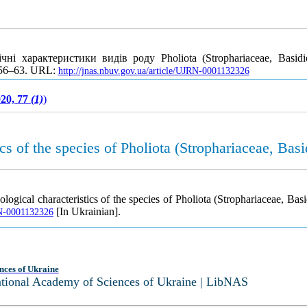
чні характеристики видів роду Pholiota (Strophariaceae, Bas
. 56–63. URL:
http://jnas.nbuv.gov.ua/article/UJRN-0001132326
20, 77
(1)
)
ics of the species of Pholiota (Strophariaceae, Bas
logical characteristics of the species of Pholiota (Strophariaceae, Ba
[In Ukrainian].
JRN-0001132326
nces of Ukraine
National Academy of Sciences of Ukraine | LibNAS