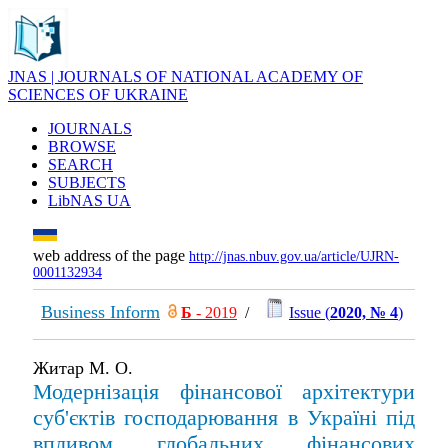
JNAS | JOURNALS OF NATIONAL ACADEMY OF
SCIENCES OF UKRAINE
JOURNALS
BROWSE
SEARCH
SUBJECTS
LibNAS UA
web address of the page
http://jnas.nbuv.gov.ua/article/UJRN-
0001132934
Business Inform
Б
- 2019
/
Issue (
2020, № 4
)
Житар М. О.
Модернізація фінансової архітектури
суб'єктів господарювання в Україні під
впливом глобальних фінансових