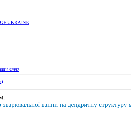
 OF UKRAINE
-0001132992
6
)
М.
 зварювальної ванни на дендритну структуру 