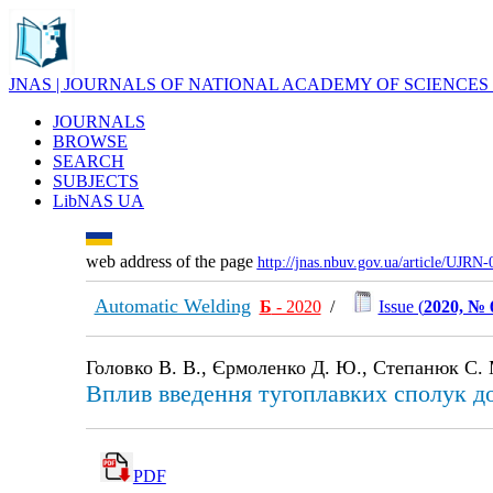
JNAS | JOURNALS OF NATIONAL ACADEMY OF SCIENCES
JOURNALS
BROWSE
SEARCH
SUBJECTS
LibNAS UA
web address of the page
http://jnas.nbuv.gov.ua/article/UJRN
Automatic Welding
Б
- 2020
/
Issue (
2020, № 
Головко В. В., Єрмоленко Д. Ю., Степанюк С. 
Вплив введення тугоплавких сполук до
PDF