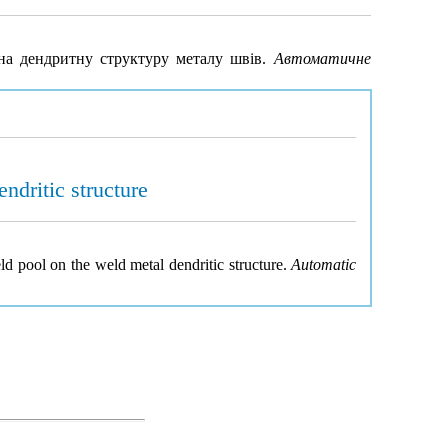
на дендритну структуру металу швів.
Автоматичне
ndritic structure
d pool on the weld metal dendritic structure.
Automatic