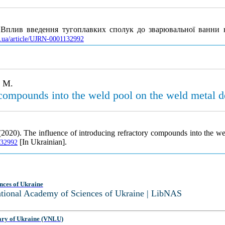
 Вплив введення тугоплавких сполук до зварювальної ванни 
ov.ua/article/UJRN-0001132992
. M.
 compounds into the weld pool on the weld metal de
2020). The influence of introducing refractory compounds into the wel
[In Ukrainian].
132992
nces of Ukraine
National Academy of Sciences of Ukraine | LibNAS
ary of Ukraine (VNLU)