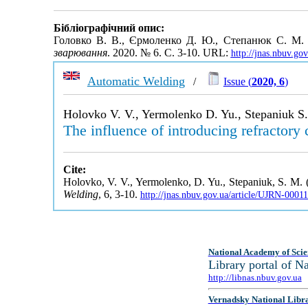
Бібліографічний опис:
Головко В. В., Єрмоленко Д. Ю., Степанюк С. М.
зварювання
. 2020. № 6. С. 3-10. URL:
http://jnas.nbuv.g
Automatic Welding
/
Issue (
2020, 6
)
Holovko V. V., Yermolenko D. Yu., Stepaniuk S
The influence of introducing refractory
Cite:
Holovko, V. V., Yermolenko, D. Yu., Stepaniuk, S. M. (
Welding
, 6, 3-10.
http://jnas.nbuv.gov.ua/article/UJRN-0001
National Academy of Scie
Library portal of 
http://libnas.nbuv.gov.ua
Vernadsky National Libr