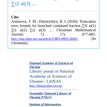
∑i2 ai(3) …
Cite:
Antonova, T. M., Dmytryshyn, R. I. (2020). Truncation
error bounds for branched continued fraction ∑N ai(1)
∑i1 ai(2) ∑i2 ai(3) ….
Ukrainian Mathematical
Journal
, 72
(7)
, 877-885.
[In
http://jnas.nbuv.gov.ua/article/UJRN-0001136661
Ukrainian].
National Academy of Sciences of
Ukraine
Library portal of National
Academy of Sciences of
Ukraine | LibNAS
http://libnas.nbuv.gov.ua
Vernadsky National Library of
Ukraine (VNLU)
Institute of Information