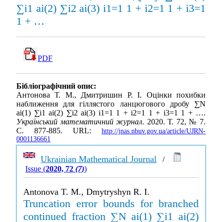
∑i1 ai(2) ∑i2 ai(3) i1=1 1 + i2=1 1 + i3=1
1 + …
PDF
Бібліографічний опис:
Антонова Т. М., Дмитришин Р. І. Оцінки похибки
наближення для гіллястого ланцюгового дробу ∑N
ai(1) ∑i1 ai(2) ∑i2 ai(3) i1=1 1 + i2=1 1 + i3=1 1 + ….
Український математичний журнал
. 2020. Т. 72, № 7.
С. 877-885. URL:
http://jnas.nbuv.gov.ua/article/UJRN-
0001136661
Ukrainian Mathematical Journal
/
Issue (
2020, 72
(7)
)
Antonova T. M., Dmytryshyn R. I.
Truncation error bounds for branched
continued fraction ∑N ai(1) ∑i1 ai(2)