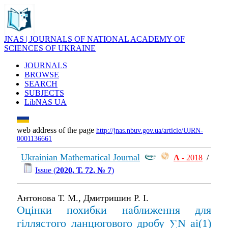
JNAS | JOURNALS OF NATIONAL ACADEMY OF
SCIENCES OF UKRAINE
JOURNALS
BROWSE
SEARCH
SUBJECTS
LibNAS UA
web address of the page
http://jnas.nbuv.gov.ua/article/UJRN-
0001136661
Ukrainian Mathematical Journal
А
- 2018
/
Issue (
2020, Т. 72, № 7
)
Антонова Т. М., Дмитришин Р. І.
Оцінки похибки наближення для
гіллястого ланцюгового дробу ∑N ai(1)