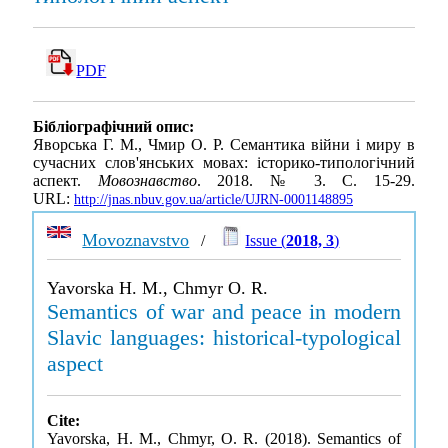
PDF
Бібліографічний опис:
Яворська Г. М., Чмир О. Р. Семантика війни і миру в
сучасних слов'янських мовах: історико-типологічний
аспект.
Мовознавство
. 2018. № 3. С. 15-29.
URL:
http://jnas.nbuv.gov.ua/article/UJRN-0001148895
Movoznavstvo
/
Issue (
2018, 3
)
Yavorska H. M., Chmyr O. R.
Semantics of war and peace in modern
Slavic languages: historical-typological
aspect
Cite:
Yavorska, H. M., Chmyr, O. R. (2018). Semantics of