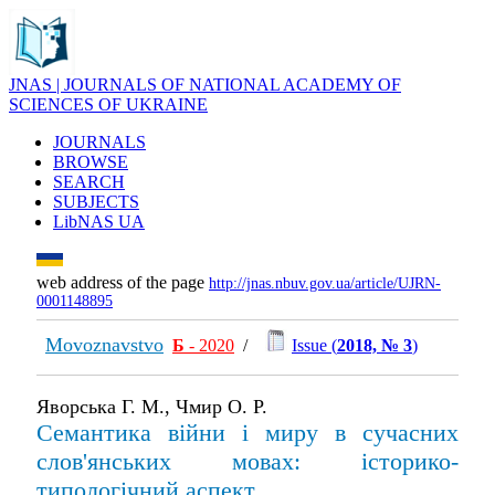
JNAS | JOURNALS OF NATIONAL ACADEMY OF
SCIENCES OF UKRAINE
JOURNALS
BROWSE
SEARCH
SUBJECTS
LibNAS UA
web address of the page
http://jnas.nbuv.gov.ua/article/UJRN-
0001148895
Movoznavstvo
Б
- 2020
/
Issue (
2018, № 3
)
Яворська Г. М., Чмир О. Р.
Семантика війни і миру в сучасних
слов'янських мовах: історико-
типологічний аспект