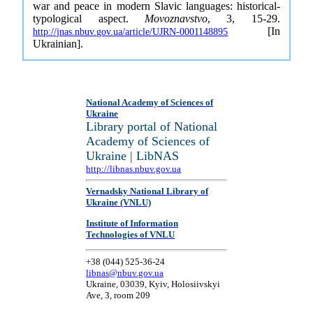
war and peace in modern Slavic languages: historical-
typological aspect.
Movoznavstvo
, 3, 15-29.
[In
http://jnas.nbuv.gov.ua/article/UJRN-0001148895
Ukrainian].
National Academy of Sciences of
Ukraine
Library portal of National
Academy of Sciences of
Ukraine | LibNAS
http://libnas.nbuv.gov.ua
Vernadsky National Library of
Ukraine (VNLU)
Institute of Information
Technologies of VNLU
+38 (044) 525-36-24
libnas@nbuv.gov.ua
Ukraine, 03039, Kyiv, Holosiivskyi
Ave, 3, room 209