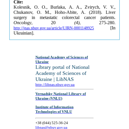
Cite:
Kolesnik, O. O., Burlaka, A. A., Zvirych, V. V.,
Chukanov, O. M., Hoho-Abite, A. (2018). Liver
surgery in metastatic colorectal cancer patients.
Oncology
, 20
(4)
, 275-280.
[In
http://jnas.nbuv.gov.ua/article/UJRN-0001148925
Ukrainian].
National Academy of Sciences of
Ukraine
Library portal of National
Academy of Sciences of
Ukraine | LibNAS
http://libnas.nbuv.gov.ua
Vernadsky National Library of
Ukraine (VNLU)
Institute of Information
Technologies of VNLU
+38 (044) 525-36-24
libnas@nbuv.gov.ua