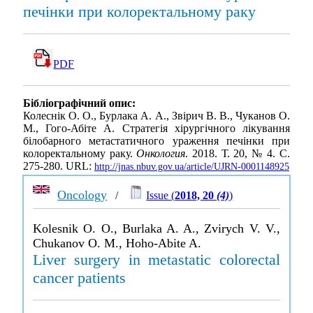
печінки при колоректальному раку
PDF
Бібліографічний опис:
Колеснік О. О., Бурлака А. А., Звірич В. В., Чуканов О.
М., Гого-Абіте А. Стратегія хірургічного лікування
білобарного метастатичного ураження печінки при
колоректальному раку.
Онкология
. 2018. Т. 20, № 4. С.
275-280. URL:
http://jnas.nbuv.gov.ua/article/UJRN-0001148925
Oncology
/
Issue (
2018, 20
(4)
)
Kolesnik O. O., Burlaka A. A., Zvirych V. V.,
Chukanov O. M., Hoho-Abite A.
Liver surgery in metastatic colorectal
cancer patients