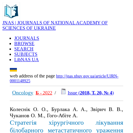
JNAS | JOURNALS OF NATIONAL ACADEMY OF
SCIENCES OF UKRAINE
JOURNALS
BROWSE
SEARCH
SUBJECTS
LibNAS UA
web address of the page
http://jnas.nbuv.gov.ua/article/UJRN-
0001148925
Oncology
Б
- 2022
/
Issue (
2018, Т. 20, № 4
)
Колеснік О. О., Бурлака А. А., Звірич В. В.,
Чуканов О. М., Гого-Абіте А.
Стратегія хірургічного лікування
білобарного метастатичного ураження