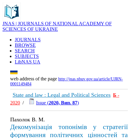
JNAS | JOURNALS OF NATIONAL ACADEMY OF
SCIENCES OF UKRAINE
JOURNALS
BROWSE
SEARCH
SUBJECTS
LibNAS UA
web address of the page
http://jnas.nbuv.gov.ua/article/UJRN-
0001149484
State and law : Legal and Political Sciences
Б
-
2020
/
Issue (
2020, Вип. 87
)
Пахолок В. М.
Декомунізація топонімів у стратегії
формування політичних цінностей та