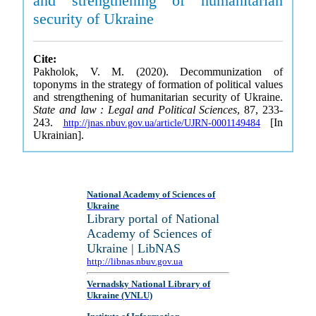
and strengthening of humanitarian
security of Ukraine
Cite:
Pakholok, V. M. (2020). Decommunization of
toponyms in the strategy of formation of political values
and strengthening of humanitarian security of Ukraine.
State and law : Legal and Political Sciences
, 87, 233-
243.
[In
http://jnas.nbuv.gov.ua/article/UJRN-0001149484
Ukrainian].
National Academy of Sciences of
Ukraine
Library portal of National
Academy of Sciences of
Ukraine | LibNAS
http://libnas.nbuv.gov.ua
Vernadsky National Library of
Ukraine (VNLU)