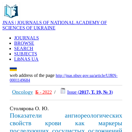
JNAS | JOURNALS OF NATIONAL ACADEMY OF
SCIENCES OF UKRAINE
JOURNALS
BROWSE
SEARCH
SUBJECTS
LibNAS UA
web address of the page
http://jnas.nbuv.gov.ua/article/UJRN-
0001149684
Oncology
Б
- 2022
/
Issue (
2017, Т. 19, № 3
)
Столярова О. Ю.
Показатели ангиореологических
свойств крови как маркеры
последующих сосудистых осложнений