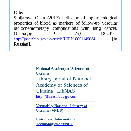
Cite:
Stoljarova, O. Ju. (2017). Indicators of angiorheological
properties of blood as markers of follow-up vascular
radiochemotherapy complications with lung cancer.
Oncology
, 19
(3)
, 185-191.
[In
http://jnas.nbuv.gov.ua/article/UJRN-0001149684
Russian].
National Academy of Sciences of
Ukraine
Library portal of National
Academy of Sciences of
Ukraine | LibNAS
http://libnas.nbuv.gov.ua
Vernadsky National Library of
Ukraine (VNLU)
Institute of Information
Technologies of VNLU