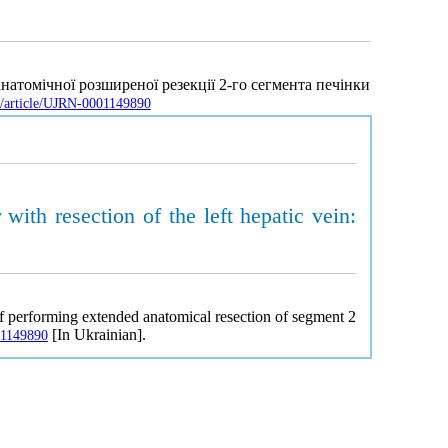
анатомічної розширеної резекції 2-го сегмента печінки
ua/article/UJRN-0001149890
with resection of the left hepatic vein:
of performing extended anatomical resection of segment 2
[In Ukrainian].
001149890