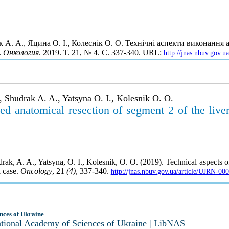
 А. А., Яцина О. І., Колеснік О. О. Технічні аспекти виконання 
.
Онкология
. 2019. Т. 21, № 4. С. 337-340. URL:
http://jnas.nbuv.gov.
 Shudrak A. A., Yatsyna O. I., Kolesnik O. O.
d anatomical resection of segment 2 of the liver 
rak, A. A., Yatsyna, O. I., Kolesnik, O. O. (2019). Technical aspects 
l case.
Oncology
, 21
(4)
, 337-340.
http://jnas.nbuv.gov.ua/article/UJRN-0
nces of Ukraine
National Academy of Sciences of Ukraine | LibNAS