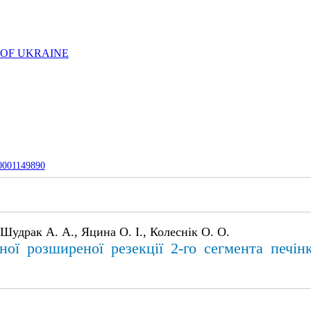
 OF UKRAINE
-0001149890
 Шудрак А. А., Яцина О. І., Колеснік О. О.
ої розширеної резекції 2-го сегмента печінк