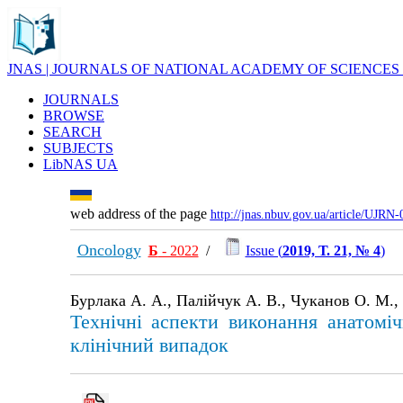
JNAS | JOURNALS OF NATIONAL ACADEMY OF SCIENCES
JOURNALS
BROWSE
SEARCH
SUBJECTS
LibNAS UA
web address of the page
http://jnas.nbuv.gov.ua/article/UJRN
Oncology
Б
- 2022
/
Issue (
2019, Т. 21, № 4
)
Бурлака А. А., Палійчук А. В., Чуканов О. М.,
Технічні аспекти виконання анатомічн
клінічний випадок