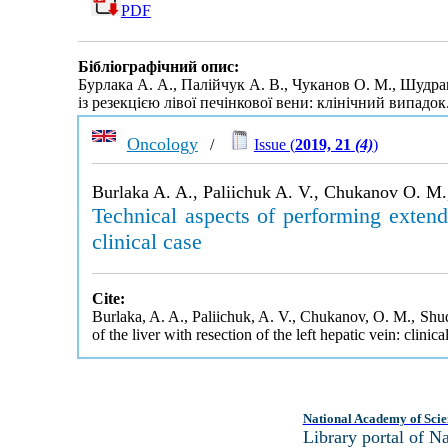
PDF
Бібліографічний опис:
Бурлака А. А., Палійчук А. В., Чуканов О. М., Шудрак
із резекцією лівої печінкової вени: клінічний випадок
Oncology
/
Issue (
2019, 21
(4)
)
Burlaka A. A., Paliichuk A. V., Chukanov O. M.,
Technical aspects of performing extende
clinical case
Cite:
Burlaka, A. A., Paliichuk, A. V., Chukanov, O. M., Shud
of the liver with resection of the left hepatic vein: clinica
National Academy of Scie
Library portal of 