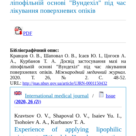
ліпофільній основі "Вундехіл" під час
лікування поверхневих опіків
PDF
Бібліографічний опис:
Кравцов О. В., Шаповал О. В., Ісаєв Ю. І., Цогоєв А.
А., Курбанов Т. А. Досвід застосування мазі на
ліпофільній основі "Вундехіл" під час лікування
поверхневих опіків.
Міжнародний медичний журнал
.
2020. Т. 26, № 2. С. 48-52.
URL:
http://jnas.nbuv.gov.ua/article/UJRN-0001150432
International medical journal
/
Issue
(
2020, 26
(2)
)
Kravtsov O. V., Shapoval O. V., Isaiev Yu. I.,
Tsohoiev A. A., Kurbanov T. A.
Experience of applying lipophilic