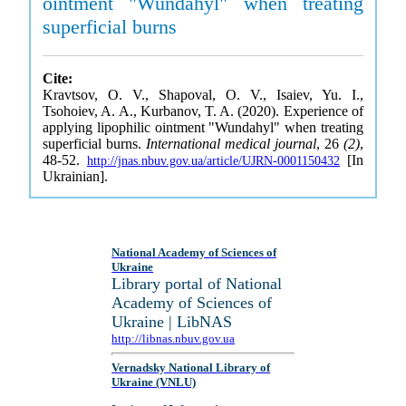
ointment "Wundahyl" when treating
superficial burns
Cite:
Kravtsov, O. V., Shapoval, O. V., Isaiev, Yu. I.,
Tsohoiev, A. A., Kurbanov, T. A. (2020). Experience of
applying lipophilic ointment "Wundahyl" when treating
superficial burns.
International medical journal
, 26
(2)
,
48-52.
[In
http://jnas.nbuv.gov.ua/article/UJRN-0001150432
Ukrainian].
National Academy of Sciences of
Ukraine
Library portal of National
Academy of Sciences of
Ukraine | LibNAS
http://libnas.nbuv.gov.ua
Vernadsky National Library of
Ukraine (VNLU)