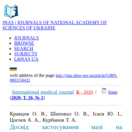
JNAS | JOURNALS OF NATIONAL ACADEMY OF
SCIENCES OF UKRAINE
JOURNALS
BROWSE
SEARCH
SUBJECTS
LibNAS UA
web address of the page
http://jnas.nbuv.gov.ua/article/UJRN-
0001150432
International medical journal
Б
- 2020
/
Issue
(
2020, Т. 26, № 2
)
Кравцов О. В., Шаповал О. В., Ісаєв Ю. І.,
Цогоєв А. А., Курбанов Т. А.
Досвід застосування мазі на