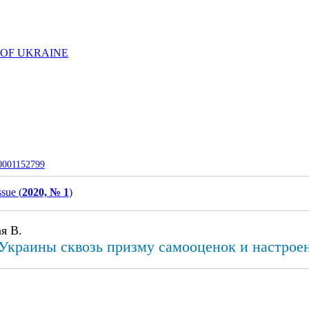
 OF UKRAINE
-0001152799
ssue (
2020, № 1
)
я В.
Украины сквозь призму самооценок и настрое