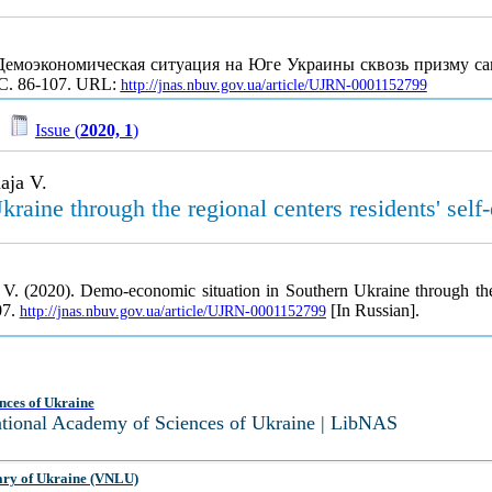
. Демоэкономическая ситуация на Юге Украины сквозь призму с
 С. 86-107. URL:
http://jnas.nbuv.gov.ua/article/UJRN-0001152799
/
Issue (
2020, 1
)
aja V.
aine through the regional centers residents' self-
V. (2020). Demo-economic situation in Southern Ukraine through the re
07.
[In Russian].
http://jnas.nbuv.gov.ua/article/UJRN-0001152799
nces of Ukraine
National Academy of Sciences of Ukraine | LibNAS
ary of Ukraine (VNLU)