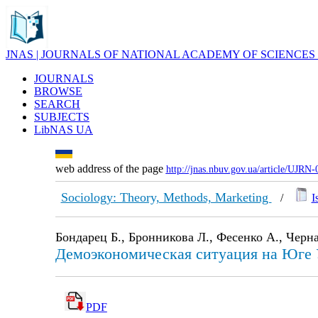
JNAS | JOURNALS OF NATIONAL ACADEMY OF SCIENCES
JOURNALS
BROWSE
SEARCH
SUBJECTS
LibNAS UA
web address of the page
http://jnas.nbuv.gov.ua/article/UJRN
Sociology: Theory, Methods, Marketing
/
I
Бондарец Б., Бронникова Л., Фесенко А., Черна
Демоэкономическая ситуация на Юге 
PDF