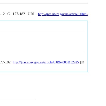
№ 2. С. 177-182. URL:
http://jnas.nbuv.gov.ua/article/UJRN-
 177-182.
[In
http://jnas.nbuv.gov.ua/article/UJRN-0001152925