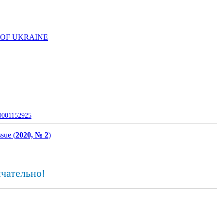
 OF UKRAINE
-0001152925
ssue (
2020, № 2
)
чательно!