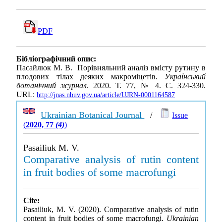
PDF
Бібліографічний опис:
Пасайлюк М. В. Порівняльний аналіз вмісту рутину в
плодових тілах деяких макроміцетів.
Український
ботанічний журнал
. 2020. Т. 77, № 4. С. 324-330.
URL:
http://jnas.nbuv.gov.ua/article/UJRN-0001164587
Ukrainian Botanical Journal
/
Issue
(
2020, 77
(4)
)
Pasailiuk M. V.
Comparative analysis of rutin content
in fruit bodies of some macrofungi
Cite:
Pasailiuk, M. V. (2020). Comparative analysis of rutin
content in fruit bodies of some macrofungi.
Ukrainian