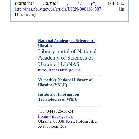
Botanical Journal
, 77
(4)
, 324-330.
[In
http://jnas.nbuv.gov.ua/article/UJRN-0001164587
Ukrainian].
National Academy of Sciences of
Ukraine
Library portal of National
Academy of Sciences of
Ukraine | LibNAS
http://libnas.nbuv.gov.ua
Vernadsky National Library of
Ukraine (VNLU)
Institute of Information
Technologies of VNLU
+38 (044) 525-36-24
libnas@nbuv.gov.ua
Ukraine, 03039, Kyiv, Holosiivskyi
Ave, 3, room 209