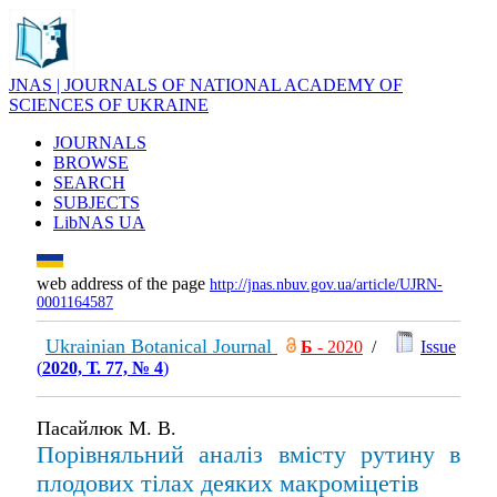
JNAS | JOURNALS OF NATIONAL ACADEMY OF
SCIENCES OF UKRAINE
JOURNALS
BROWSE
SEARCH
SUBJECTS
LibNAS UA
web address of the page
http://jnas.nbuv.gov.ua/article/UJRN-
0001164587
Ukrainian Botanical Journal
Б
- 2020
/
Issue
(
2020, Т. 77, № 4
)
Пасайлюк М. В.
Порівняльний аналіз вмісту рутину в
плодових тілах деяких макроміцетів