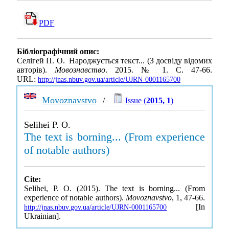
PDF
Бібліографічний опис:
Селігей П. О. Народжується текст... (З досвіду відомих
авторів).
Мовознавство
. 2015. № 1. С. 47-66.
URL:
http://jnas.nbuv.gov.ua/article/UJRN-0001165700
Movoznavstvo
/
Issue (
2015, 1
)
Selihei P. O.
The text is borning... (From experience
of notable authors)
Cite:
Selihei, P. O. (2015). The text is borning... (From
experience of notable authors).
Movoznavstvo
, 1, 47-66.
[In
http://jnas.nbuv.gov.ua/article/UJRN-0001165700
Ukrainian].