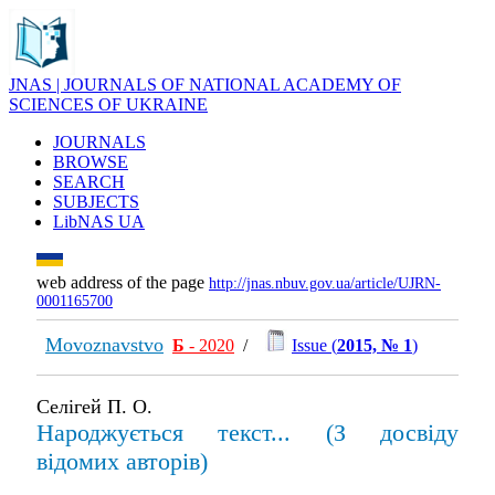
JNAS | JOURNALS OF NATIONAL ACADEMY OF
SCIENCES OF UKRAINE
JOURNALS
BROWSE
SEARCH
SUBJECTS
LibNAS UA
web address of the page
http://jnas.nbuv.gov.ua/article/UJRN-
0001165700
Movoznavstvo
Б
- 2020
/
Issue (
2015, № 1
)
Селігей П. О.
Народжується текст... (З досвіду
відомих авторів)