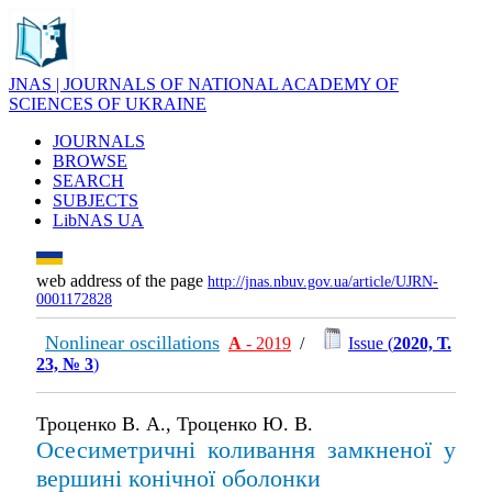
JNAS | JOURNALS OF NATIONAL ACADEMY OF
SCIENCES OF UKRAINE
JOURNALS
BROWSE
SEARCH
SUBJECTS
LibNAS UA
web address of the page
http://jnas.nbuv.gov.ua/article/UJRN-
0001172828
Nonlinear oscillations
А
- 2019
/
Issue (
2020, Т.
23, № 3
)
Троценко В. А., Троценко Ю. В.
Осесиметричні коливання замкненої у
вершині конічної оболонки