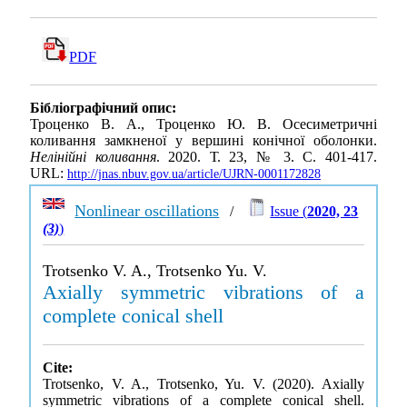
PDF
Бібліографічний опис:
Троценко В. А., Троценко Ю. В. Осесиметричні
коливання замкненої у вершині конічної оболонки.
Нелінійні коливання
. 2020. Т. 23, № 3. С. 401-417.
URL:
http://jnas.nbuv.gov.ua/article/UJRN-0001172828
Nonlinear oscillations
/
Issue (
2020, 23
(3)
)
Trotsenko V. A., Trotsenko Yu. V.
Axially symmetric vibrations of a
complete conical shell
Cite:
Trotsenko, V. A., Trotsenko, Yu. V. (2020). Axially
symmetric vibrations of a complete conical shell.