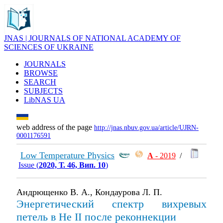
JNAS | JOURNALS OF NATIONAL ACADEMY OF
SCIENCES OF UKRAINE
JOURNALS
BROWSE
SEARCH
SUBJECTS
LibNAS UA
web address of the page
http://jnas.nbuv.gov.ua/article/UJRN-
0001176591
Low Temperature Physics
А
- 2019
/
Issue (
2020, Т. 46, Вип. 10
)
Андрющенко В. А., Кондаурова Л. П.
Энергетический спектр вихревых
петель в Не II после реконнекции