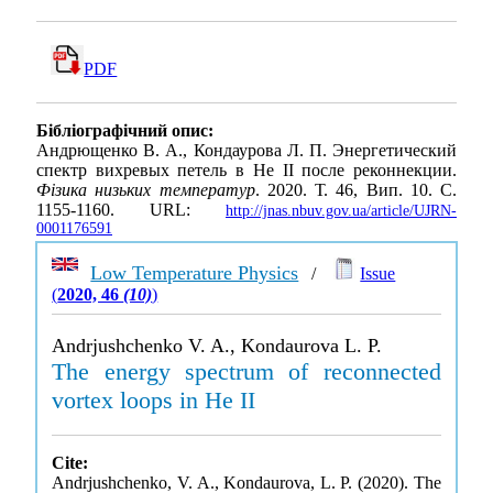
PDF
Бібліографічний опис:
Андрющенко В. А., Кондаурова Л. П. Энергетический
спектр вихревых петель в Не II после реконнекции.
Фізика низьких температур
. 2020. Т. 46, Вип. 10. С.
1155-1160. URL:
http://jnas.nbuv.gov.ua/article/UJRN-
0001176591
Low Temperature Physics
/
Issue
(
2020, 46
(10)
)
Andrjushchenko V. A., Kondaurova L. P.
The energy spectrum of reconnected
vortex loops in He II
Cite:
Andrjushchenko, V. A., Kondaurova, L. P. (2020). The