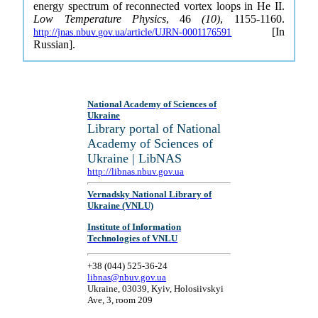
energy spectrum of reconnected vortex loops in He II.
Low Temperature Physics
, 46
(10)
, 1155-1160.
[In
http://jnas.nbuv.gov.ua/article/UJRN-0001176591
Russian].
National Academy of Sciences of
Ukraine
Library portal of National
Academy of Sciences of
Ukraine | LibNAS
http://libnas.nbuv.gov.ua
Vernadsky National Library of
Ukraine (VNLU)
Institute of Information
Technologies of VNLU
+38 (044) 525-36-24
libnas@nbuv.gov.ua
Ukraine, 03039, Kyiv, Holosiivskyi
Ave, 3, room 209