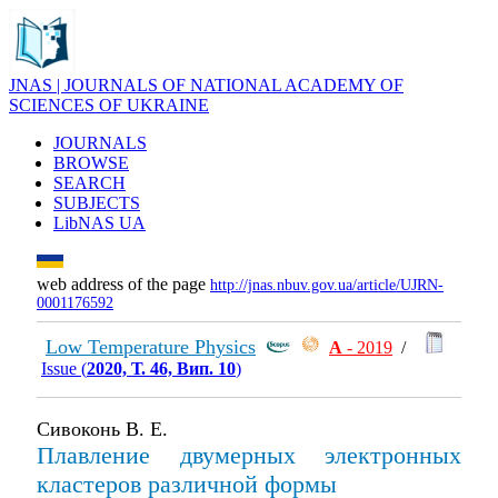
JNAS | JOURNALS OF NATIONAL ACADEMY OF
SCIENCES OF UKRAINE
JOURNALS
BROWSE
SEARCH
SUBJECTS
LibNAS UA
web address of the page
http://jnas.nbuv.gov.ua/article/UJRN-
0001176592
Low Temperature Physics
А
- 2019
/
Issue (
2020, Т. 46, Вип. 10
)
Сивоконь В. Е.
Плавление двумерных электронных
кластеров различной формы