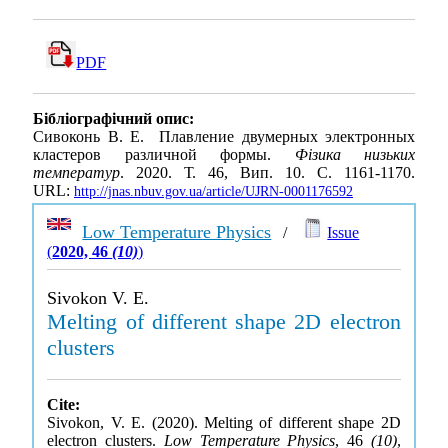
PDF
Бібліографічний опис:
Сивоконь В. Е. Плавление двумерных электронных
кластеров различной формы.
Фізика низьких
температур
. 2020. Т. 46, Вип. 10. С. 1161-1170.
URL:
http://jnas.nbuv.gov.ua/article/UJRN-0001176592
Low Temperature Physics
/
Issue
(
2020, 46
(10)
)
Sivokon V. E.
Melting of different shape 2D electron
clusters
Cite:
Sivokon, V. E. (2020). Melting of different shape 2D
electron clusters.
Low Temperature Physics
, 46
(10)
,