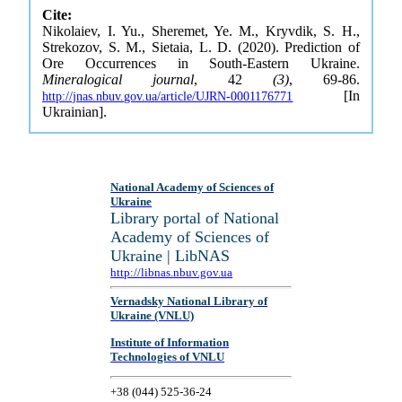
Cite:
Nikolaiev, I. Yu., Sheremet, Ye. M., Kryvdik, S. H.,
Strekozov, S. M., Sietaia, L. D. (2020). Prediction of
Ore Occurrences in South-Eastern Ukraine.
Mineralogical journal
, 42
(3)
, 69-86.
[In
http://jnas.nbuv.gov.ua/article/UJRN-0001176771
Ukrainian].
National Academy of Sciences of
Ukraine
Library portal of National
Academy of Sciences of
Ukraine | LibNAS
http://libnas.nbuv.gov.ua
Vernadsky National Library of
Ukraine (VNLU)
Institute of Information
Technologies of VNLU
+38 (044) 525-36-24