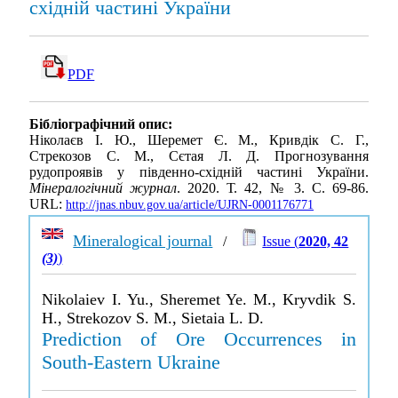
східній частині України
PDF
Бібліографічний опис:
Ніколаєв І. Ю., Шеремет Є. М., Кривдік С. Г.,
Стрекозов С. М., Сєтая Л. Д. Прогнозування
рудопроявів у південно-східній частині України.
Мінералогічний журнал
. 2020. Т. 42, № 3. С. 69-86.
URL:
http://jnas.nbuv.gov.ua/article/UJRN-0001176771
Mineralogical journal
/
Issue (
2020, 42
(3)
)
Nikolaiev I. Yu., Sheremet Ye. M., Kryvdik S.
H., Strekozov S. M., Sietaia L. D.
Prediction of Ore Occurrences in
South-Eastern Ukraine