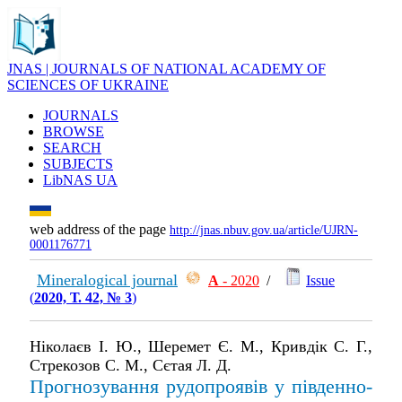
JNAS | JOURNALS OF NATIONAL ACADEMY OF
SCIENCES OF UKRAINE
JOURNALS
BROWSE
SEARCH
SUBJECTS
LibNAS UA
web address of the page
http://jnas.nbuv.gov.ua/article/UJRN-
0001176771
Mineralogical journal
А
- 2020
/
Issue
(
2020, Т. 42, № 3
)
Ніколаєв І. Ю., Шеремет Є. М., Кривдік С. Г.,
Стрекозов С. М., Сєтая Л. Д.
Прогнозування рудопроявів у південно-