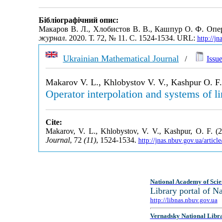
Бібліографічний опис:
Макаров В. Л., Хлобистов В. В., Кашпур О. Ф. Опер
журнал
. 2020. Т. 72, № 11. С. 1524-1534. URL:
http://j
Ukrainian Mathematical Journal
/
Issue
Makarov V. L., Khlobystov V. V., Kashpur O. F.
Operator interpolation and systems of li
Cite:
Makarov, V. L., Khlobystov, V. V., Kashpur, O. F. (20
Journal
, 72
(11)
, 1524-1534.
http://jnas.nbuv.gov.ua/arti
National Academy of Scie
Library portal of 
http://libnas.nbuv.gov.ua
Vernadsky National Libr