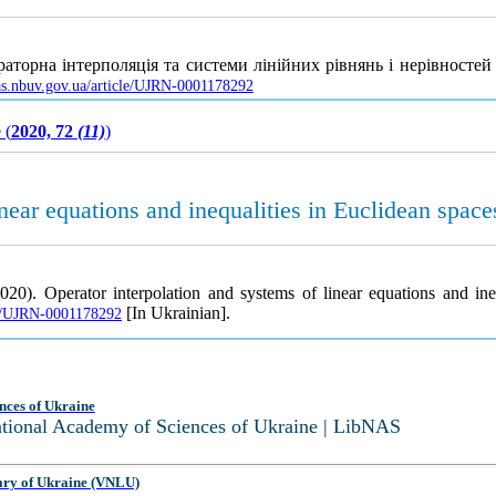
аторна інтерполяція та системи лінійних рівнянь і нерівностей
nas.nbuv.gov.ua/article/UJRN-0001178292
 (
2020, 72
(11)
)
near equations and inequalities in Euclidean space
20). Operator interpolation and systems of linear equations and ine
[In Ukrainian].
cle/UJRN-0001178292
nces of Ukraine
National Academy of Sciences of Ukraine | LibNAS
ary of Ukraine (VNLU)