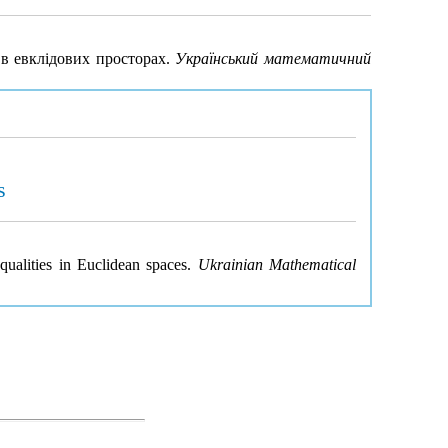
 в евклідових просторах.
Український математичний
s
qualities in Euclidean spaces.
Ukrainian Mathematical