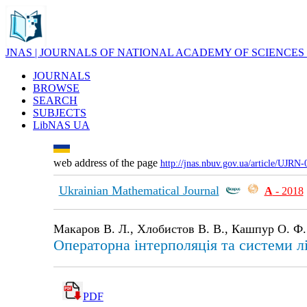
JNAS | JOURNALS OF NATIONAL ACADEMY OF SCIENCES
JOURNALS
BROWSE
SEARCH
SUBJECTS
LibNAS UA
web address of the page
http://jnas.nbuv.gov.ua/article/UJRN
Ukrainian Mathematical Journal
А
- 2018
Макаров В. Л., Хлобистов В. В., Кашпур О. Ф.
Операторна інтерполяція та системи лі
PDF