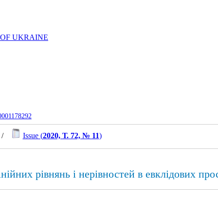
 OF UKRAINE
-0001178292
/
Issue (
2020, Т. 72, № 11
)
нійних рівнянь і нерівностей в евклідових про