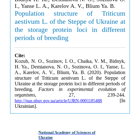
I., Yanse L. A., Karelov A. V., Blium Ya. B.
Population structure of Triticum
aestivum L. of the Steppe of Ukraine at
the storage protein loci in different
periods of breeding
Cite:
Kozub, N. O., Sozinov, I. O., Chaika, V. M., Bidnyk,
H. Ya., Demianova, N. O., Sozinova, O. I., Yanse, L.
A., Karelov, A. V., Blium, Ya. B. (2020). Population
structure of Triticum aestivum L. of the Steppe of
Ukraine at the storage protein loci in different periods of
breeding.
Factors in experimental evolution of
organisms
, 27, 239-244.
[In
http://jnas.nbuv.gov.ua/article/UJRN-0001185488
Ukrainian].
National Academy of Sciences of
Ukraine