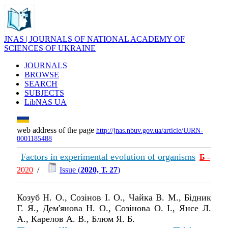
JNAS | JOURNALS OF NATIONAL ACADEMY OF
SCIENCES OF UKRAINE
JOURNALS
BROWSE
SEARCH
SUBJECTS
LibNAS UA
web address of the page
http://jnas.nbuv.gov.ua/article/UJRN-
0001185488
Factors in experimental evolution of organisms
Б
-
2020
/
Issue (
2020, Т. 27
)
Козуб Н. О., Созінов І. О., Чайка В. М., Бідник
Г. Я., Дем'янова Н. О., Созінова О. І., Янсе Л.
А., Карелов А. В., Блюм Я. Б.