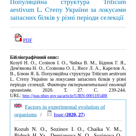
Популяційна структура Triticum
aestivum L. Степу України за локусами
запасних білків у різні періоди селекції
PDF
Бібліографічний опис:
Козуб Н. О., Созінов І. О., Чайка В. М., Бідник Г. Я.,
Дем'янова Н. О., Созінова О. І., Янсе Л. А., Карелов А.
В., Блюм Я. Б. Популяційна структура Triticum aestivum
L. Степу України за локусами запасних білків у різні
періоди селекції.
Фактори експериментальної еволюції
організмів
. 2020. Т. 27. С. 239-244.
URL:
http://jnas.nbuv.gov.ua/article/UJRN-0001185488
Factors in experimental evolution of
organisms
/
Issue (
2020, 27
)
Kozub N. O., Sozinov I. O., Chaika V. M.,
Bidnyk H. Ya., Demianova N. O., Sozinova O.