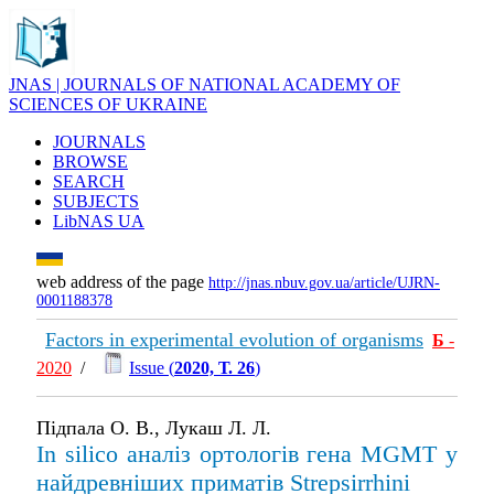
JNAS | JOURNALS OF NATIONAL ACADEMY OF
SCIENCES OF UKRAINE
JOURNALS
BROWSE
SEARCH
SUBJECTS
LibNAS UA
web address of the page
http://jnas.nbuv.gov.ua/article/UJRN-
0001188378
Factors in experimental evolution of organisms
Б
-
2020
/
Issue (
2020, Т. 26
)
Підпала О. В., Лукаш Л. Л.
In silico аналіз ортологів гена MGMT у
найдревніших приматів Strepsirrhini