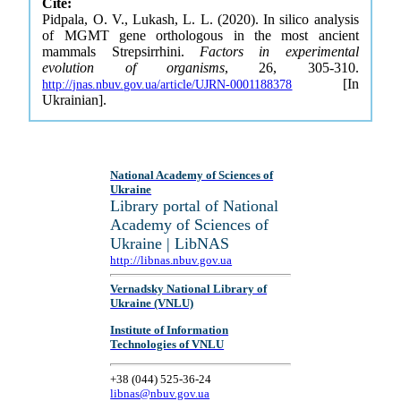
Cite:
Pidpala, O. V., Lukash, L. L. (2020). In silico analysis
of MGMT gene orthologous in the most ancient
mammals Strepsirrhini.
Factors in experimental
evolution of organisms
, 26, 305-310.
[In
http://jnas.nbuv.gov.ua/article/UJRN-0001188378
Ukrainian].
National Academy of Sciences of
Ukraine
Library portal of National
Academy of Sciences of
Ukraine | LibNAS
http://libnas.nbuv.gov.ua
Vernadsky National Library of
Ukraine (VNLU)
Institute of Information
Technologies of VNLU
+38 (044) 525-36-24
libnas@nbuv.gov.ua