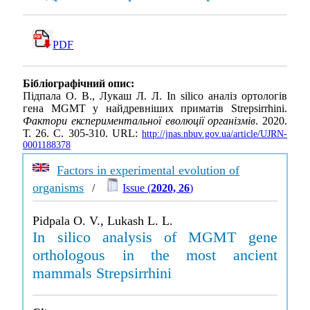
PDF
Бібліографічний опис:
Підпала О. В., Лукаш Л. Л. In silico аналіз ортологів
гена MGMT у найдревніших приматів Strepsirrhini.
Фактори експериментальної еволюції організмів
. 2020.
Т. 26. С. 305-310. URL:
http://jnas.nbuv.gov.ua/article/UJRN-
0001188378
Factors in experimental evolution of
organisms
/
Issue (
2020, 26
)
Pidpala O. V., Lukash L. L.
In silico analysis of MGMT gene
orthologous in the most ancient
mammals Strepsirrhini