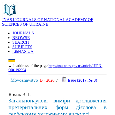
JNAS | JOURNALS OF NATIONAL ACADEMY OF
SCIENCES OF UKRAINE
JOURNALS
BROWSE
SEARCH
SUBJECTS
LibNAS UA
web address of the page
http://jnas.nbuv.gov.ua/article/UJRN-
0001192994
Movoznavstvo
Б
- 2020
/
Issue (
2017, № 3
)
Ярмак В. І.
Загальнонаукові виміри дослідження
претеритальних форм дієслова в
сербському художньому дискурсі