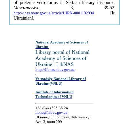
of preterite verb forms in Serbian literary discourse.
Movoznavstvo
, 3, 39-52.
[In
http://jnas.nbuv.gov.ua/article/UJRN-0001192994
Ukrainian].
National Academy of Sciences of
Ukraine
Library portal of National
Academy of Sciences of
Ukraine | LibNAS
http://libnas.nbuv.gov.ua
Vernadsky National Library of
Ukraine (VNLU)
Institute of Information
Technologies of VNLU
+38 (044) 525-36-24
libnas@nbuv.gov.ua
Ukraine, 03039, Kyiv, Holosiivskyi
Ave, 3, room 209