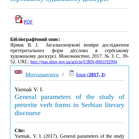
PDF
Бібліографічний опис:
Ярмак В. І. Загальнонаукові виміри дослідження
претеритальних форм дієслова в сербському
художньому дискурсі.
Мовознавство
. 2017. № 3. С. 39-
52. URL:
http://jnas.nbuv.gov.ua/article/UJRN-0001192994
Movoznavstvo
/
Issue (
2017, 3
)
Yarmak V. I.
General parameters of the study of
preterite verb forms in Serbian literary
discourse
Cite:
Yarmak, V. I. (2017). General parameters of the study