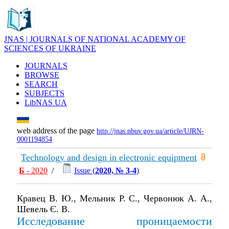
JNAS | JOURNALS OF NATIONAL ACADEMY OF
SCIENCES OF UKRAINE
JOURNALS
BROWSE
SEARCH
SUBJECTS
LibNAS UA
web address of the page
http://jnas.nbuv.gov.ua/article/UJRN-
0001194854
Technology and design in electronic equipment
Б
- 2020
/
Issue (
2020, № 3-4
)
Кравец В. Ю., Мельник Р. С., Червонюк А. А.,
Шевель Є. В.
Исследование проницаемости