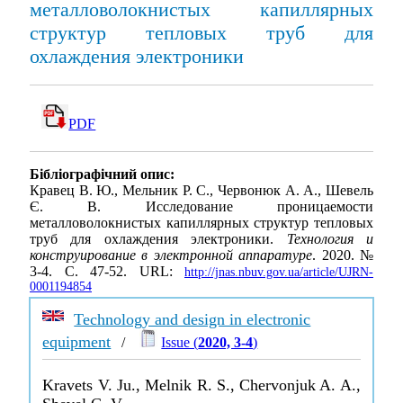
металловолокнистых капиллярных
структур тепловых труб для
охлаждения электроники
PDF
Бібліографічний опис:
Кравец В. Ю., Мельник Р. С., Червонюк А. А., Шевель
Є. В. Исследование проницаемости
металловолокнистых капиллярных структур тепловых
труб для охлаждения электроники.
Технология и
конструирование в электронной аппаратуре
. 2020. №
3-4. С. 47-52. URL:
http://jnas.nbuv.gov.ua/article/UJRN-
0001194854
Technology and design in electronic
equipment
/
Issue (
2020, 3-4
)
Kravets V. Ju., Melnik R. S., Chervonjuk A. A.,