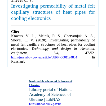
Shevel Є. V.
Investigating permeability of metal felt
capillary structures of heat pipes for
cooling electronics
Cite:
Kravets, V. Ju., Melnik, R. S., Chervonjuk, A. A.,
Shevel, Є. V. (2020). Investigating permeability of
metal felt capillary structures of heat pipes for cooling
electronics.
Technology and design in electronic
equipment
, 3-4, 47-52.
[In
http://jnas.nbuv.gov.ua/article/UJRN-0001194854
Russian].
National Academy of Sciences of
Ukraine
Library portal of National
Academy of Sciences of
Ukraine | LibNAS
http://libnas.nbuv.gov.ua