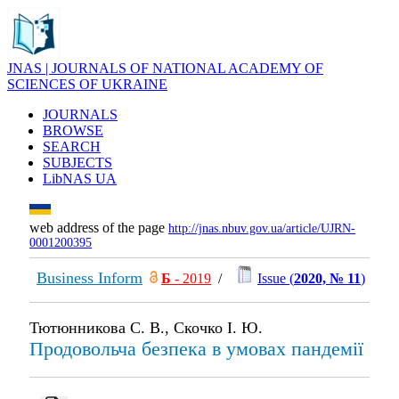
JNAS | JOURNALS OF NATIONAL ACADEMY OF
SCIENCES OF UKRAINE
JOURNALS
BROWSE
SEARCH
SUBJECTS
LibNAS UA
web address of the page
http://jnas.nbuv.gov.ua/article/UJRN-
0001200395
Business Inform
Б
- 2019
/
Issue (
2020, № 11
)
Тютюнникова С. В., Скочко І. Ю.
Продовольча безпека в умовах пандемії