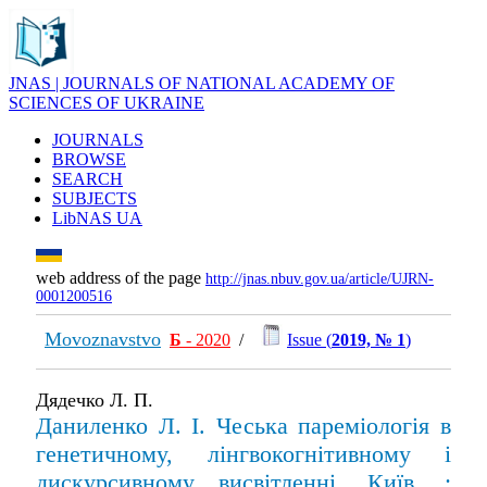
JNAS | JOURNALS OF NATIONAL ACADEMY OF
SCIENCES OF UKRAINE
JOURNALS
BROWSE
SEARCH
SUBJECTS
LibNAS UA
web address of the page
http://jnas.nbuv.gov.ua/article/UJRN-
0001200516
Movoznavstvo
Б
- 2020
/
Issue (
2019, № 1
)
Дядечко Л. П.
Даниленко Л. І. Чеська пареміологія в
генетичному, лінгвокогнітивному і
дискурсивному висвітленні. Київ. :