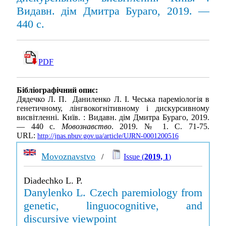
Видавн. дім Дмитра Бураго, 2019. —
440 с.
PDF
Бібліографічний опис:
Дядечко Л. П. Даниленко Л. І. Чеська пареміологія в
генетичному, лінгвокогнітивному і дискурсивному
висвітленні. Київ. : Видавн. дім Дмитра Бураго, 2019.
— 440 с.
Мовознавство
. 2019. № 1. С. 71-75.
URL:
http://jnas.nbuv.gov.ua/article/UJRN-0001200516
Movoznavstvo
/
Issue (
2019, 1
)
Diadechko L. P.
Danylenko L. Czech paremiology from
genetic, linguocognitive, and
discursive viewpoint