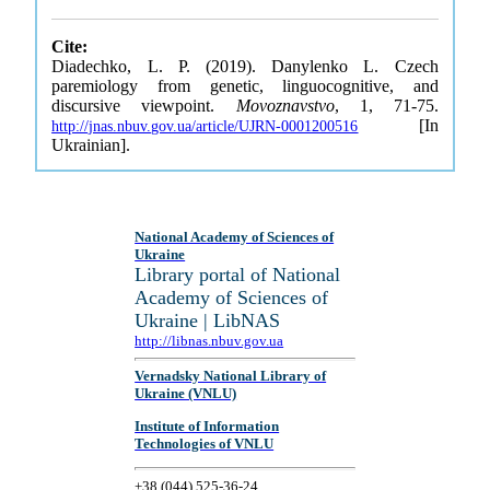
Cite:
Diadechko, L. P. (2019). Danylenko L. Czech
paremiology from genetic, linguocognitive, and
discursive viewpoint.
Movoznavstvo
, 1, 71-75.
[In
http://jnas.nbuv.gov.ua/article/UJRN-0001200516
Ukrainian].
National Academy of Sciences of
Ukraine
Library portal of National
Academy of Sciences of
Ukraine | LibNAS
http://libnas.nbuv.gov.ua
Vernadsky National Library of
Ukraine (VNLU)
Institute of Information
Technologies of VNLU
+38 (044) 525-36-24