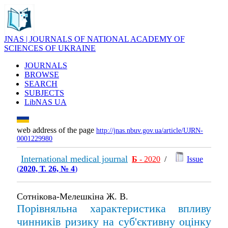
JNAS | JOURNALS OF NATIONAL ACADEMY OF
SCIENCES OF UKRAINE
JOURNALS
BROWSE
SEARCH
SUBJECTS
LibNAS UA
web address of the page
http://jnas.nbuv.gov.ua/article/UJRN-
0001229980
International medical journal
Б
- 2020
/
Issue
(
2020, Т. 26, № 4
)
Сотнікова-Мелешкіна Ж. В.
Порівняльна характеристика впливу
чинників ризику на суб'єктивну оцінку