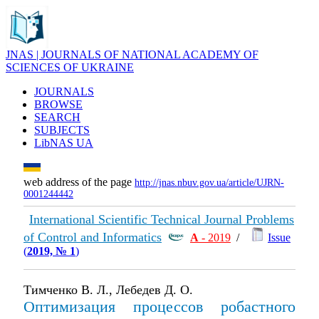
JNAS | JOURNALS OF NATIONAL ACADEMY OF
SCIENCES OF UKRAINE
JOURNALS
BROWSE
SEARCH
SUBJECTS
LibNAS UA
web address of the page
http://jnas.nbuv.gov.ua/article/UJRN-
0001244442
International Scientific Technical Journal Problems
of Control and Informatics
А
- 2019
/
Issue
(
2019, № 1
)
Тимченко В. Л., Лебедев Д. О.
Оптимизация процессов робастного