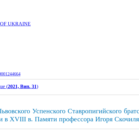
 OF UKRAINE
-0001244664
sue (
2021, Вип. 31
)
ьвовского Успенского Ставропигийского брат
ии в XVIII в. Памяти профессора Игоря Скочиля