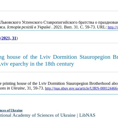
ьвовского Успенского Ставропигийского братства о празднован
яса.
Історія релігій в Україні
. 2021. Вип. 31. С. 59-73. URL:
http:/
(
2021, 31
)
ting house of the Lviv Dormition Stauropegion Br
Lviv eparchy in the 18th century
he printing house of the Lviv Dormition Stauropegion Brotherhood abou
ions in Ukraine
, 31, 59-73.
http://jnas.nbuv.gov.ua/article/UJRN-000124466
nces of Ukraine
National Academy of Sciences of Ukraine | LibNAS