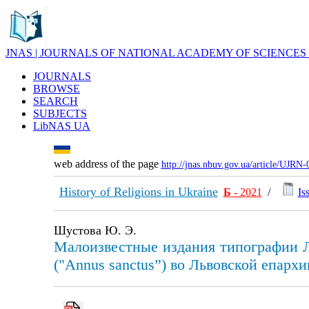
JNAS | JOURNALS OF NATIONAL ACADEMY OF SCIENCES
JOURNALS
BROWSE
SEARCH
SUBJECTS
LibNAS UA
web address of the page
http://jnas.nbuv.gov.ua/article/UJRN
History of Religions in Ukraine
Б
- 2021
/
Is
Шустова Ю. Э.
Малоизвестные издания типографии Л
("Annus sanctus”) во Львовской епарх