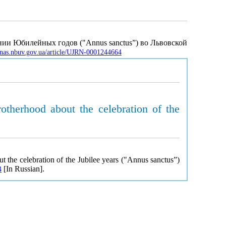
ии Юбилейных годов ("Annus sanctus”) во Львовской
/jnas.nbuv.gov.ua/article/UJRN-0001244664
otherhood about the celebration of the
t the celebration of the Jubilee years ("Annus sanctus”)
[In Russian].
4