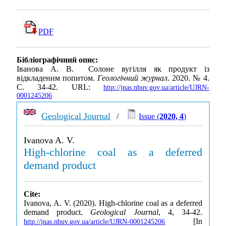
PDF
Бібліографічний опис:
Іванова А. В. Солоне вугілля як продукт із
відкладеним попитом.
Геологічний журнал
. 2020. № 4.
С. 34-42. URL:
http://jnas.nbuv.gov.ua/article/UJRN-
0001245206
Geological Journal
/
Issue (
2020, 4
)
Ivanova A. V.
High-chlorine coal as a deferred
demand product
Cite:
Ivanova, A. V. (2020). High-chlorine coal as a deferred
demand product.
Geological Journal
, 4, 34-42.
[In
http://jnas.nbuv.gov.ua/article/UJRN-0001245206