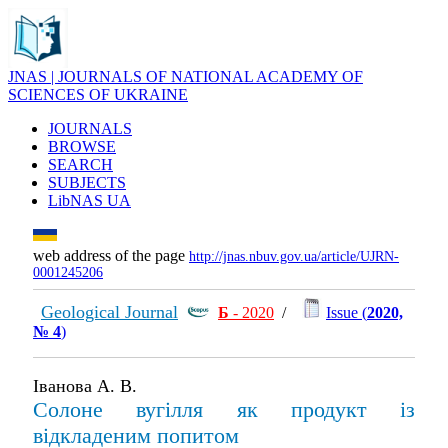
JNAS | JOURNALS OF NATIONAL ACADEMY OF
SCIENCES OF UKRAINE
JOURNALS
BROWSE
SEARCH
SUBJECTS
LibNAS UA
web address of the page
http://jnas.nbuv.gov.ua/article/UJRN-
0001245206
Geological Journal
Б
- 2020
/
Issue (
2020,
№ 4
)
Іванова А. В.
Солоне вугілля як продукт із
відкладеним попитом