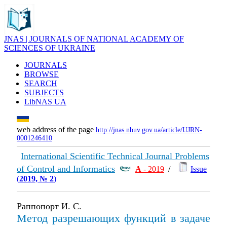
JNAS | JOURNALS OF NATIONAL ACADEMY OF
SCIENCES OF UKRAINE
JOURNALS
BROWSE
SEARCH
SUBJECTS
LibNAS UA
web address of the page
http://jnas.nbuv.gov.ua/article/UJRN-
0001246410
International Scientific Technical Journal Problems
of Control and Informatics
А
- 2019
/
Issue
(
2019, № 2
)
Раппопорт И. С.
Метод разрешающих функций в задаче