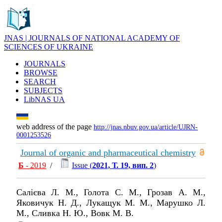
JNAS | JOURNALS OF NATIONAL ACADEMY OF
SCIENCES OF UKRAINE
JOURNALS
BROWSE
SEARCH
SUBJECTS
LibNAS UA
web address of the page
http://jnas.nbuv.gov.ua/article/UJRN-
0001253526
Journal of organic and pharmaceutical chemistry
Б
- 2019
/
Issue (
2021, Т. 19, вип. 2
)
Салієва Л. М., Голота С. М., Грозав А. М.,
Яковичук Н. Д., Лукащук М. М., Марушко Л.
М., Сливка Н. Ю., Вовк М. В.