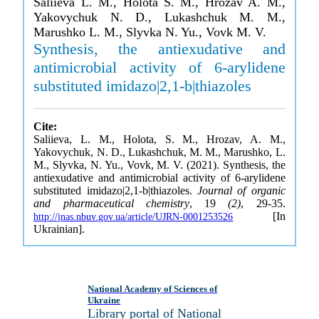
Saliieva L. M., Holota S. M., Hrozav A. M.,
Yakovychuk N. D., Lukashchuk M. M.,
Marushko L. M., Slyvka N. Yu., Vovk M. V.
Synthesis, the antiexudative and
antimicrobial activity of 6-arylidene
substituted imidazo|2,1-b|thiazoles
Cite:
Saliieva, L. M., Holota, S. M., Hrozav, A. M.,
Yakovychuk, N. D., Lukashchuk, M. M., Marushko, L.
M., Slyvka, N. Yu., Vovk, M. V. (2021). Synthesis, the
antiexudative and antimicrobial activity of 6-arylidene
substituted imidazo|2,1-b|thiazoles.
Journal of organic
and pharmaceutical chemistry
, 19
(2)
, 29-35.
[In
http://jnas.nbuv.gov.ua/article/UJRN-0001253526
Ukrainian].
National Academy of Sciences of
Ukraine
Library portal of National