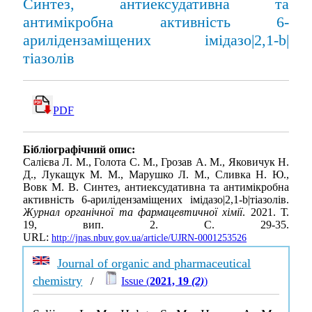
Синтез, антиексудативна та
антимікробна активність 6-
арилідензаміщених імідазо|2,1-b|
тіазолів
PDF
Бібліографічний опис:
Салієва Л. М., Голота С. М., Грозав А. М., Яковичук Н.
Д., Лукащук М. М., Марушко Л. М., Сливка Н. Ю.,
Вовк М. В. Синтез, антиексудативна та антимікробна
активність 6-арилідензаміщених імідазо|2,1-b|тіазолів.
Журнал органічної та фармацевтичної хімії
. 2021. Т.
19, вип. 2. С. 29-35.
URL:
http://jnas.nbuv.gov.ua/article/UJRN-0001253526
Journal of organic and pharmaceutical
chemistry
/
Issue (
2021, 19
(2)
)