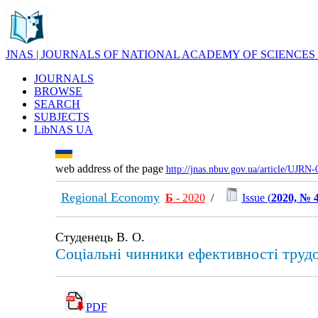
JNAS | JOURNALS OF NATIONAL ACADEMY OF SCIENCES
JOURNALS
BROWSE
SEARCH
SUBJECTS
LibNAS UA
web address of the page
http://jnas.nbuv.gov.ua/article/UJRN
Regional Economy
Б
- 2020
/
Issue (
2020, № 
Студенець В. О.
Соціальні чинники ефективності трудов
PDF