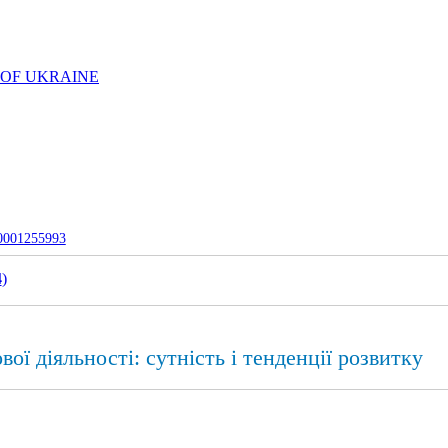
 OF UKRAINE
-0001255993
4
)
ої діяльності: сутність і тенденції розвитку