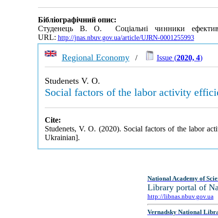
Бібліографічний опис:
Студенець В. О. Соціальні чинники ефективно
URL:
http://jnas.nbuv.gov.ua/article/UJRN-0001255993
Regional Economy
/
Issue (
2020, 4
)
Studenets V. O.
Social factors of the labor activity eff
Cite:
Studenets, V. O. (2020). Social factors of the labor ac
Ukrainian].
National Academy of Scie
Library portal of 
http://libnas.nbuv.gov.ua
Vernadsky National Libr