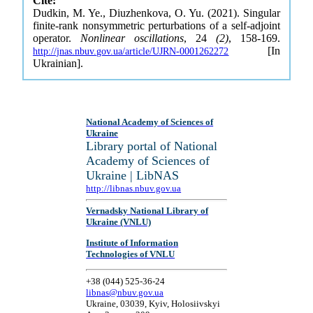
Cite:
Dudkin, M. Ye., Diuzhenkova, O. Yu. (2021). Singular
finite-rank nonsymmetric perturbations of a self-adjoint
operator.
Nonlinear oscillations
, 24
(2)
, 158-169.
[In
http://jnas.nbuv.gov.ua/article/UJRN-0001262272
Ukrainian].
National Academy of Sciences of
Ukraine
Library portal of National
Academy of Sciences of
Ukraine | LibNAS
http://libnas.nbuv.gov.ua
Vernadsky National Library of
Ukraine (VNLU)
Institute of Information
Technologies of VNLU
+38 (044) 525-36-24
libnas@nbuv.gov.ua
Ukraine, 03039, Kyiv, Holosiivskyi