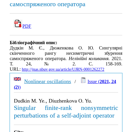
самоспряженого оператора
PDF
Бібліографічний опис:
Дудкін М. Є., Дюженкова О. Ю. Сингулярні
скінченного рангу несиметричні збурення
самоспряженого оператора.
Нелінійні коливання
. 2021.
Т. 24, № 2. С. 158-169.
URL:
http://jnas.nbuv.gov.ua/article/UJRN-0001262272
Nonlinear oscillations
/
Issue (
2021, 24
(2)
)
Dudkin M. Ye., Diuzhenkova O. Yu.
Singular finite-rank nonsymmetric
perturbations of a self-adjoint operator