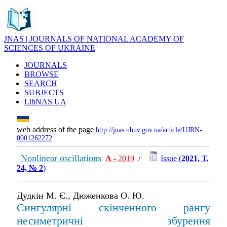
JNAS | JOURNALS OF NATIONAL ACADEMY OF
SCIENCES OF UKRAINE
JOURNALS
BROWSE
SEARCH
SUBJECTS
LibNAS UA
web address of the page
http://jnas.nbuv.gov.ua/article/UJRN-
0001262272
Nonlinear oscillations
А
- 2019
/
Issue (
2021, Т.
24, № 2
)
Дудкін М. Є., Дюженкова О. Ю.
Сингулярні скінченного рангу
несиметричні збурення