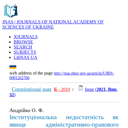
JNAS | JOURNALS OF NATIONAL ACADEMY OF
SCIENCES OF UKRAINE
JOURNALS
BROWSE
SEARCH
SUBJECTS
LibNAS UA
web address of the page
http://jnas.nbuv.gov.ua/article/UJRN-
0001262706
Constitutional state
Б
- 2019
/
Issue (
2021, Вип.
32
)
Андрійко О. Ф.
Інституціональна недостатність як
явище адміністративно-правового