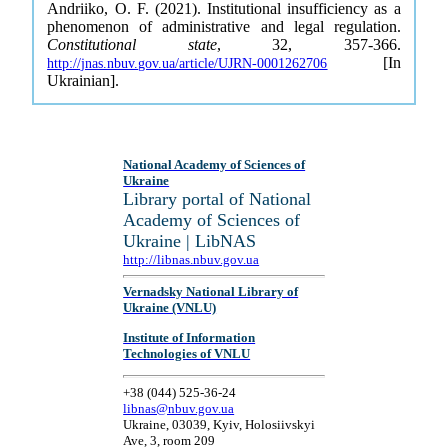
Andriiko, O. F. (2021). Institutional insufficiency as a
phenomenon of administrative and legal regulation.
Constitutional state
, 32, 357-366.
[In
http://jnas.nbuv.gov.ua/article/UJRN-0001262706
Ukrainian].
National Academy of Sciences of
Ukraine
Library portal of National
Academy of Sciences of
Ukraine | LibNAS
http://libnas.nbuv.gov.ua
Vernadsky National Library of
Ukraine (VNLU)
Institute of Information
Technologies of VNLU
+38 (044) 525-36-24
libnas@nbuv.gov.ua
Ukraine, 03039, Kyiv, Holosiivskyi
Ave, 3, room 209